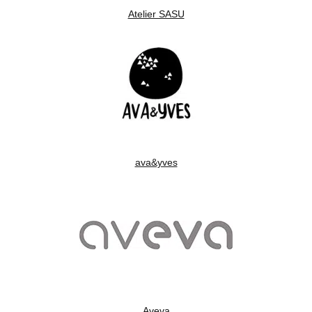
Atelier SASU
ava&yves
Aveva