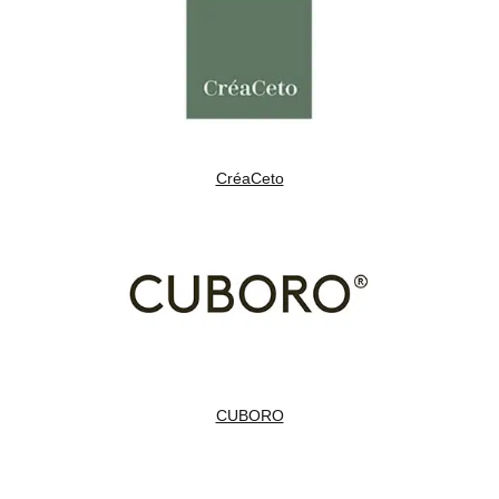
CréaCeto
CUBORO