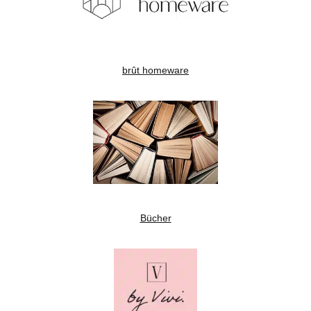
brût homeware
Bücher