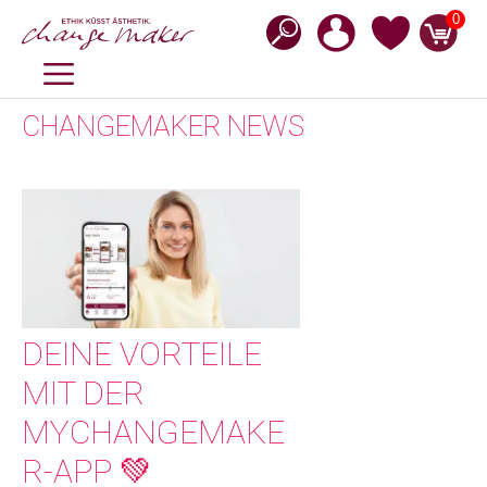
Zum
0
Inhalt
springen
MENÜ
CHANGEMAKER NEWS
DEINE VORTEILE
MIT DER
MYCHANGEMAKE
R-APP 💚