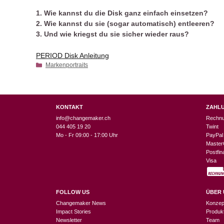
1. Wie kannst du die Disk ganz einfach einsetzen?
2. Wie kannst du sie (sogar automatisch) entleeren?
3. Und wie kriegst du sie sicher wieder raus?
PERIOD Disk Anleitung
Kategorien
Markenportraits
KONTAKT
ZAHL
info@changemaker.ch
Rechn
044 405 19 20
Twint
Mo - Fr 09:00 - 17:00 Uhr
PayPal
Master
Postfi
Visa
FOLLOW US
ÜBER 
Changemaker News
Konzep
Impact Stories
Produk
Newsletter
Team