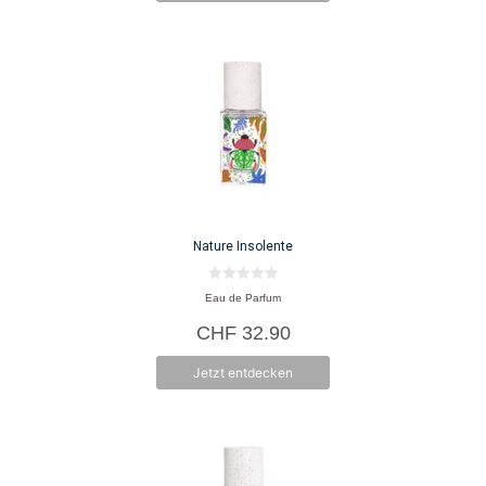
Nature Insolente
0
Eau de Parfum
v
o
CHF
32.90
n
5
Jetzt entdecken