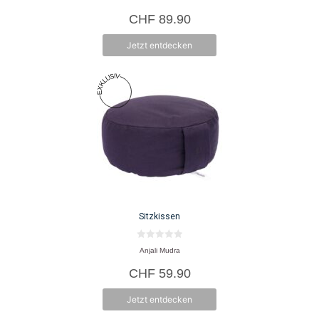
v
o
CHF
89.90
n
5
Jetzt entdecken
Sitzkissen
0
Anjali Mudra
v
o
CHF
59.90
n
5
Jetzt entdecken