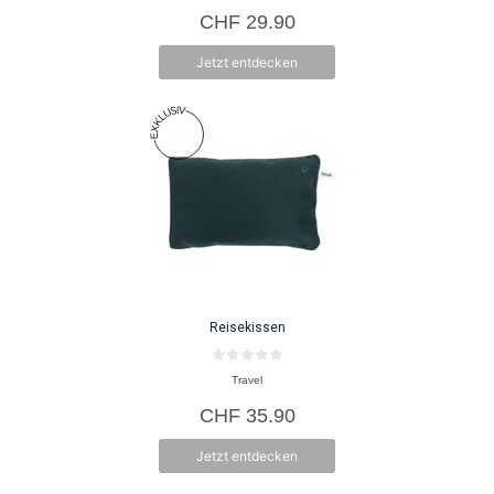
o
CHF
29.90
n
5
Jetzt entdecken
Reisekissen
0
Travel
v
o
CHF
35.90
n
5
Jetzt entdecken