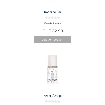
Arashi no Umi
0
Eau de Parfum
v
o
CHF
32.90
n
5
Jetzt entdecken
Avant L’Orage