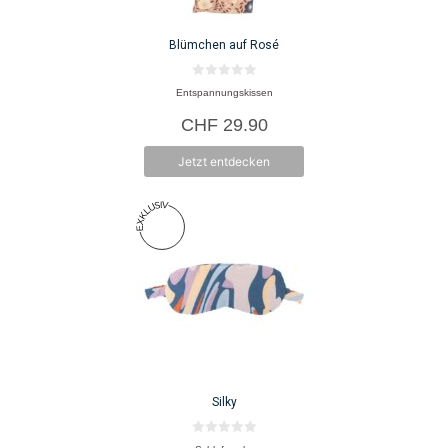
Blümchen auf Rosé
0
Entspannungskissen
v
o
CHF
29.90
n
5
Jetzt entdecken
Silky
0