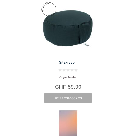
Sitzkissen
0
Anjali Mudra
v
o
CHF
59.90
n
5
Jetzt entdecken