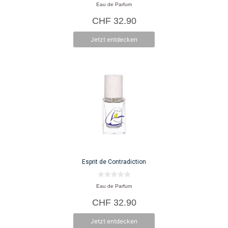
0
Eau de Parfum
v
o
CHF
32.90
n
5
Jetzt entdecken
Esprit de Contradiction
0
Eau de Parfum
v
o
CHF
32.90
n
5
Jetzt entdecken