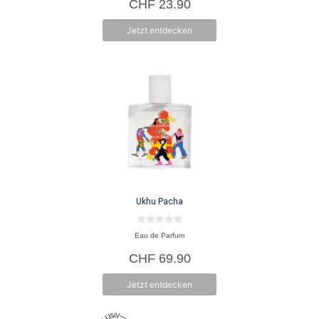
CHF
23.90
Jetzt entdecken
Ukhu Pacha
0
Eau de Parfum
v
o
CHF
69.90
n
5
Jetzt entdecken