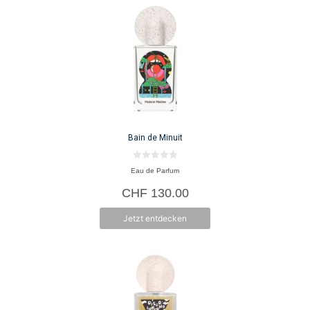
Bain de Minuit
0
Eau de Parfum
v
o
CHF
130.00
n
5
Jetzt entdecken