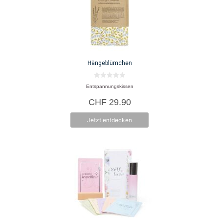
Hängeblümchen
0
Entspannungskissen
v
o
CHF
29.90
n
5
Jetzt entdecken