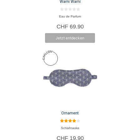
Warni Warni
0
Eau de Parfum
v
o
CHF
69.90
n
5
Jetzt entdecken
Ornament
4.00
Schlafmaske
von 5
CHF
19.90