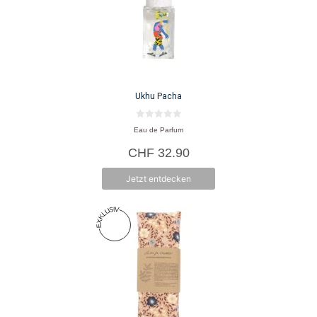
Ukhu Pacha
0
Eau de Parfum
v
o
CHF
32.90
n
5
Jetzt entdecken