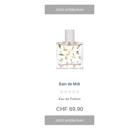
Jetzt entdecken
Bain de Midi
0
Eau de Parfum
v
o
CHF
69.90
n
5
Jetzt entdecken