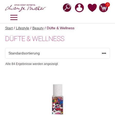
Zum
0
Inhalt
springen
MENÜ
Start
/
Lifestyle
/
Beauty
/ Düfte & Wellness
DÜFTE & WELLNESS
Alle 84 Ergebnisse werden angezeigt