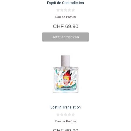
Esprit de Contradiction
0
Eau de Parfum
v
o
CHF
69.90
n
5
Jetzt entdecken
Lost In Translation
0
Eau de Parfum
v
o
CHF
69.90
n