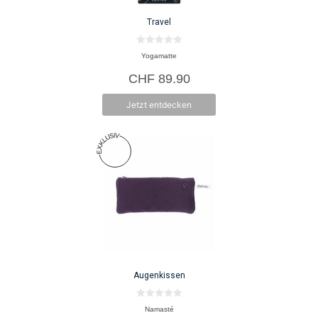
Travel
0
Yogamatte
v
o
CHF
89.90
n
5
Jetzt entdecken
Augenkissen
0
Namasté
v