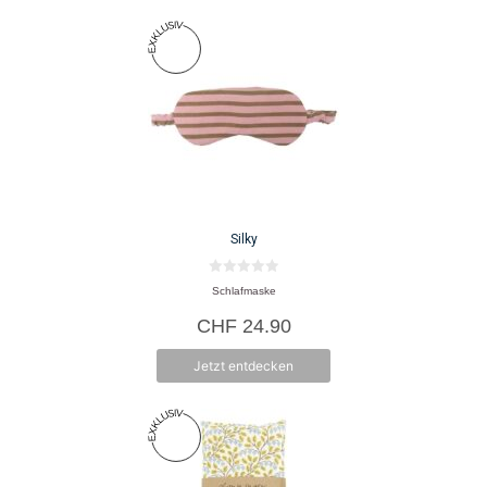
Silky
0
Schlafmaske
v
o
CHF
24.90
n
5
Jetzt entdecken