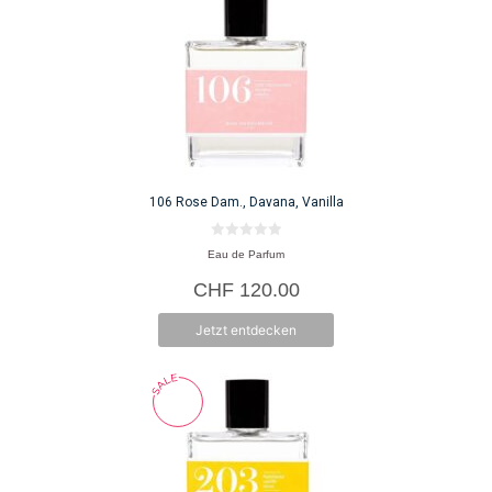
106 Rose Dam., Davana, Vanilla
0
Eau de Parfum
v
o
CHF
120.00
n
5
Jetzt entdecken