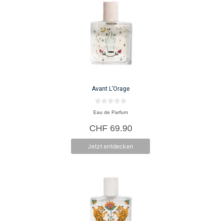
Avant L’Orage
0
Eau de Parfum
v
o
CHF
69.90
n
5
Jetzt entdecken