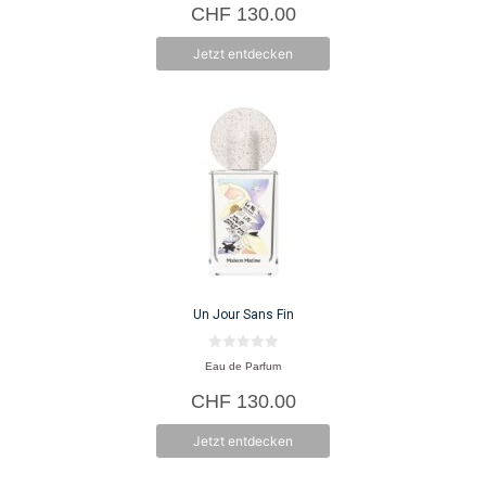
CHF
130.00
n
5
Jetzt entdecken
Un Jour Sans Fin
0
Eau de Parfum
v
o
CHF
130.00
n
5
Jetzt entdecken