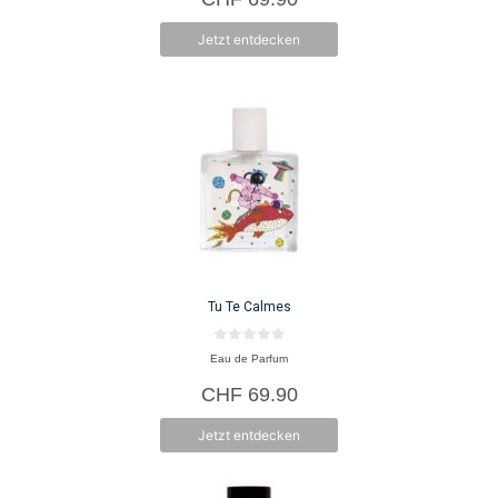
5
Jetzt entdecken
Tu Te Calmes
0
Eau de Parfum
v
o
CHF
69.90
n
5
Jetzt entdecken