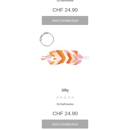
Schlafmaske
v
o
CHF
24.90
n
5
Jetzt entdecken
Silky
0
Schlafmaske
v
o
CHF
24.90
n
5
Jetzt entdecken