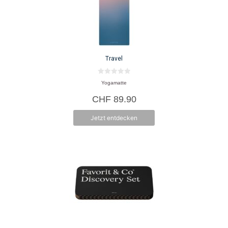
Travel
0
Yogamatte
v
o
CHF
89.90
n
5
Jetzt entdecken