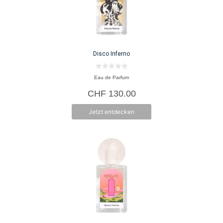
Disco Inferno
0
Eau de Parfum
v
o
CHF
130.00
n
5
Jetzt entdecken