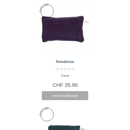
Reisekisse
0
Travel
v
o
CHF
35.90
n
5
Jetzt entdecken