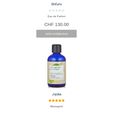
Shifumi
0
Eau de Parfum
v
o
CHF
130.00
n
5
Jetzt entdecken
Jojoba
5.00
Massageöl
von 5