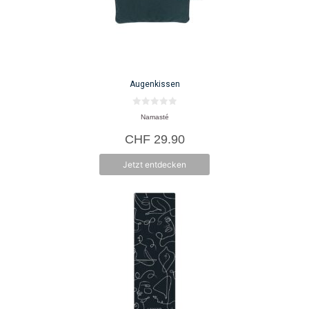
Augenkissen
0
Namasté
v
o
CHF
29.90
n
5
Jetzt entdecken