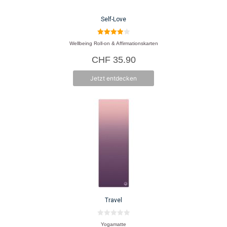
Self-Love
4.00
Wellbeing Roll-on & Affirmationskarten
von 5
CHF
35.90
Jetzt entdecken
Travel
0
Yogamatte