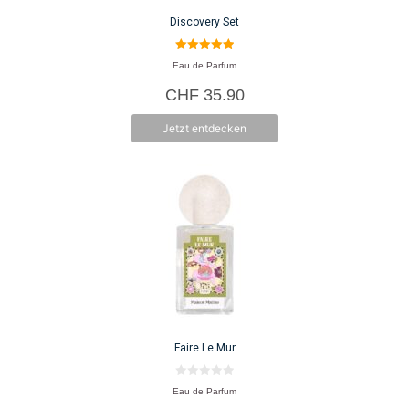
Discovery Set
5.00
Eau de Parfum
von 5
CHF
35.90
Jetzt entdecken
Faire Le Mur
0
Eau de Parfum
v
o