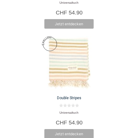
0
Universaltuch
v
o
CHF
54.90
n
5
Jetzt entdecken
Double Stripes
0
Universaltuch
v
o
CHF
54.90
n
5
Jetzt entdecken