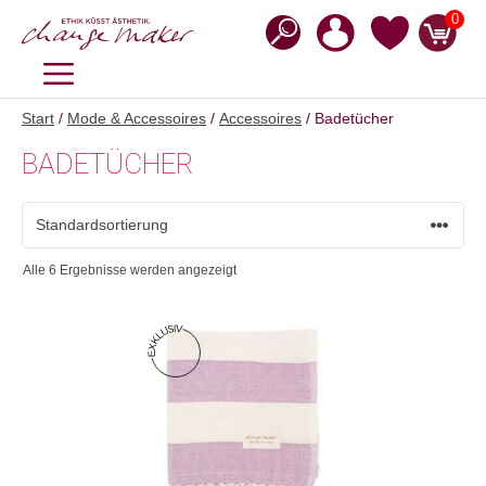
Zum
0
Inhalt
springen
MENÜ
Start
/
Mode & Accessoires
/
Accessoires
/ Badetücher
BADETÜCHER
Alle 6 Ergebnisse werden angezeigt