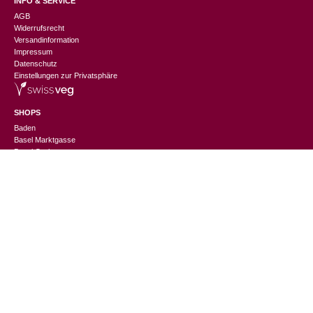
INFO & SERVICE
AGB
Widerrufsrecht
Versandinformation
Impressum
Datenschutz
Einstellungen zur Privatsphäre
SHOPS
Baden
Basel Marktgasse
Basel Gerbergasse
Bern
Luzern
St. Gallen
Thun
Winterthur
Zürich Niederdorf
Zürich Europaallee
CHANGEMAKER
Nachhaltigkeitslexikon
Suppliers Information
Events
Jobs