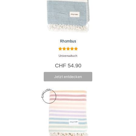
Rhombus
5.00
Universaltuch
von 5
CHF
54.90
Jetzt entdecken