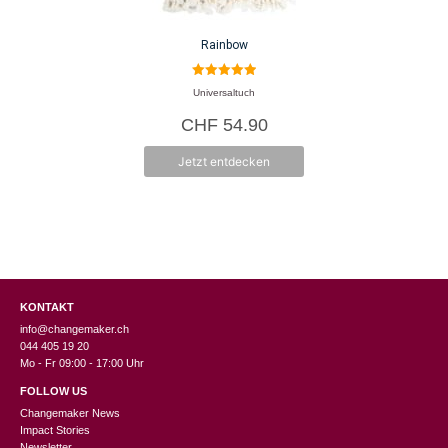
Rainbow
5.00
Universaltuch
von 5
CHF
54.90
Jetzt entdecken
KONTAKT
info@changemaker.ch
044 405 19 20
Mo - Fr 09:00 - 17:00 Uhr
FOLLOW US
Changemaker News
Impact Stories
Newsletter