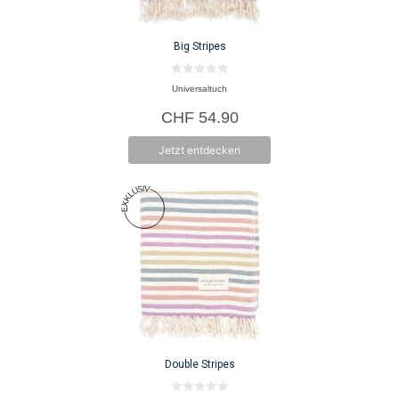
Big Stripes
0
Universaltuch
v
o
CHF
54.90
n
5
Jetzt entdecken
Double Stripes