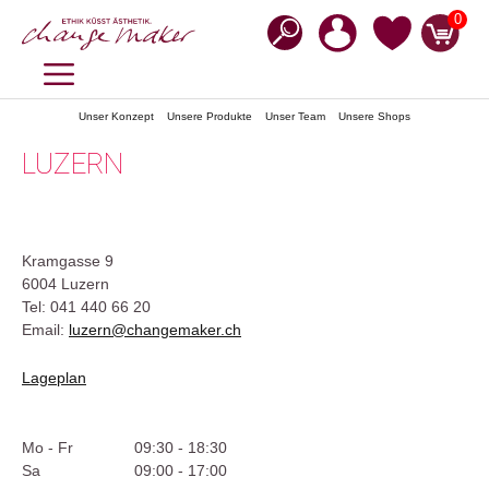
Zum
0
Inhalt
springen
MENÜ
Unser Konzept
Unsere Produkte
Unser Team
Unsere Shops
LUZERN
Kramgasse 9
6004 Luzern
Tel: 041 440 66 20
Email:
luzern@changemaker.ch
Lageplan
Mo - Fr
09:30 - 18:30
Sa
09:00 - 17:00