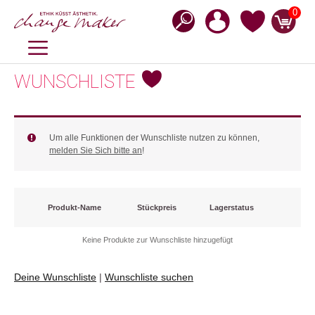
Zum
0
Inhalt
springen
MENÜ
WUNSCHLISTE
Um alle Funktionen der Wunschliste nutzen zu können,
melden Sie Sich bitte an
!
Produkt-Name
Stückpreis
Lagerstatus
Keine Produkte zur Wunschliste hinzugefügt
Deine Wunschliste
|
Wunschliste suchen