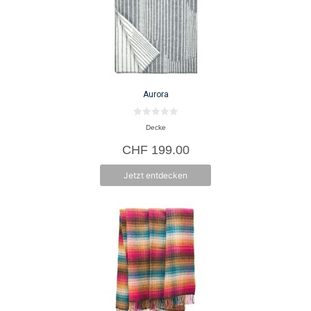
Aurora
0
Decke
v
o
CHF
199.00
n
5
Jetzt entdecken