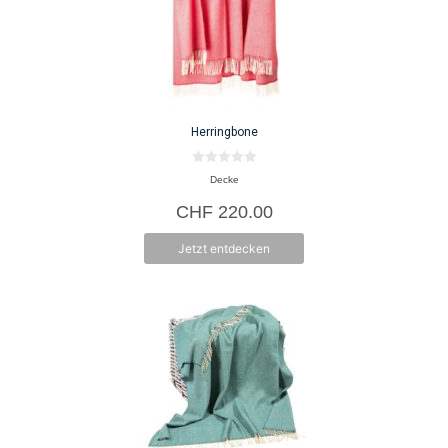
Herringbone
0
Decke
v
o
CHF
220.00
n
5
Jetzt entdecken