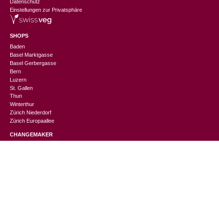
Datenschutz
Einstellungen zur Privatsphäre
SHOPS
Baden
Basel Marktgasse
Basel Gerbergasse
Bern
Luzern
St. Gallen
Thun
Winterthur
Zürich Niederdorf
Zürich Europaallee
CHANGEMAKER
Nachhaltigkeitslexikon
Suppliers Information
Events
Jobs
Geschenkverpackung
Sinnvolle Firmengeschenke