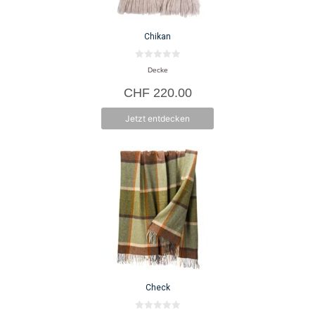
Chikan
0
Decke
v
o
CHF
220.00
n
5
Jetzt entdecken
Check