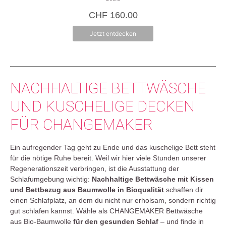
v
o
CHF
160.00
n
5
Jetzt entdecken
NACHHALTIGE BETTWÄSCHE
UND KUSCHELIGE DECKEN
FÜR CHANGEMAKER
Ein aufregender Tag geht zu Ende und das kuschelige Bett steht
für die nötige Ruhe bereit. Weil wir hier viele Stunden unserer
Regenerationszeit verbringen, ist die Ausstattung der
Schlafumgebung wichtig:
Nachhaltige Bettwäsche mit Kissen
und Bettbezug aus Baumwolle in Bioqualität
schaffen dir
einen Schlafplatz, an dem du nicht nur erholsam, sondern richtig
gut schlafen kannst. Wähle als CHANGEMAKER Bettwäsche
aus Bio-Baumwolle
für den gesunden Schlaf
– und finde in