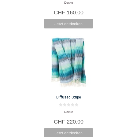
0
Decke
v
o
CHF
160.00
n
5
Jetzt entdecken
Diffused Stripe
0
Decke
v
o
CHF
220.00
n
5
Jetzt entdecken