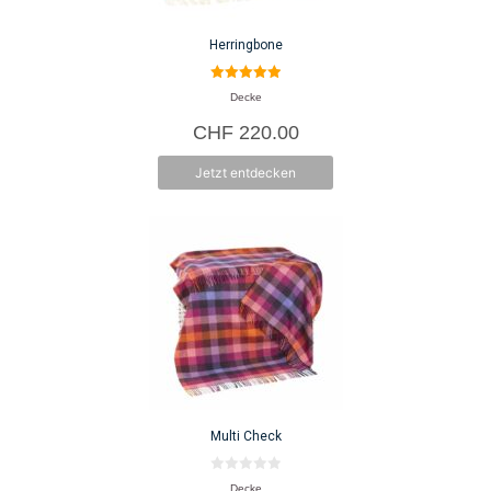
Herringbone
5.00
Decke
von 5
CHF
220.00
Jetzt entdecken
Multi Check
0
Decke