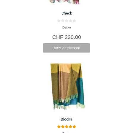
Check
0
Decke
v
o
CHF
220.00
n
5
Jetzt entdecken
Blocks
5.00