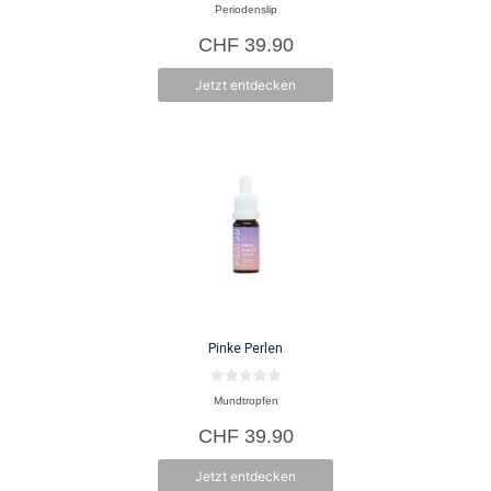
0
Periodenslip
v
gewählt
o
CHF
39.90
n
werden
5
Jetzt entdecken
Pinke Perlen
0
Mundtropfen
v
o
CHF
39.90
n
5
Jetzt entdecken