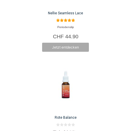
können
auf
Nellie Seamless Lace
der
Produktseite
5.00
Periodenslip
von 5
gewählt
CHF
44.90
werden
Jetzt entdecken
Rote Balance
0