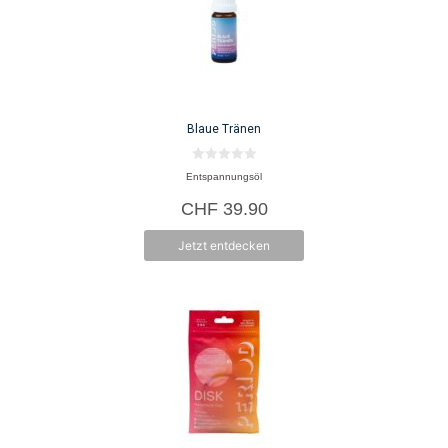
Blaue Tränen
0
Entspannungsöl
v
o
CHF
39.90
n
5
Jetzt entdecken