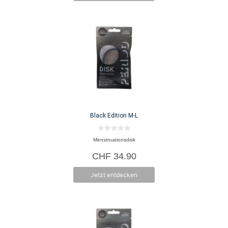
Black Edition M-L
0
Menstruationsdisk
v
o
CHF
34.90
n
5
Jetzt entdecken