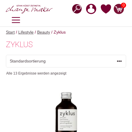
Zum
0
Inhalt
springen
MENÜ
Start
/
Lifestyle
/
Beauty
/ Zyklus
ZYKLUS
Alle 13 Ergebnisse werden angezeigt