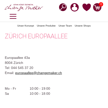
Zum
0
Inhalt
springen
MENÜ
Unser Konzept
Unsere Produkte
Unser Team
Unsere Shops
ZÜRICH EUROPAALLEE
Europaallee 43a
8004 Zürich
Tel: 044 545 37 20
Email:
europaallee@changemaker.ch
Mo - Fr
10:00 - 19:00
Sa
10:00 - 18:00