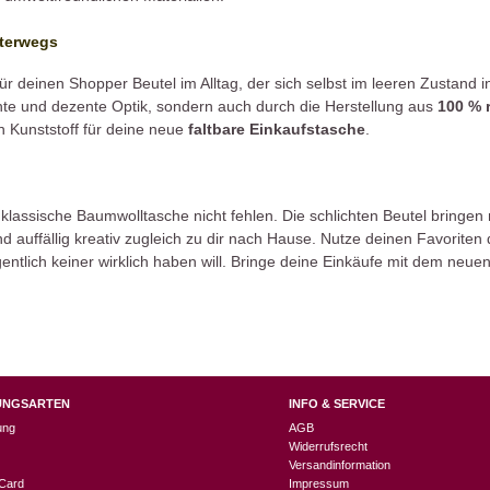
nterwegs
ür deinen Shopper Beutel im Alltag, der sich selbst im leeren Zustand 
chte und dezente Optik, sondern auch durch die Herstellung aus
100 % 
 Kunststoff für deine neue
faltbare Einkaufstasche
.
 klassische Baumwolltasche nicht fehlen. Die schlichten Beutel bringen
nd auffällig kreativ zugleich zu dir nach Hause. Nutze deinen Favoriten
entlich keiner wirklich haben will. Bringe deine Einkäufe mit dem neu
UNGSARTEN
INFO & SERVICE
ung
AGB
Widerrufsrecht
Versandinformation
Card
Impressum