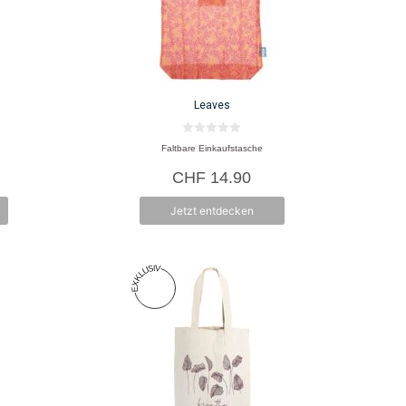
Leaves
0
Faltbare Einkaufstasche
v
o
CHF
14.90
n
5
Jetzt entdecken