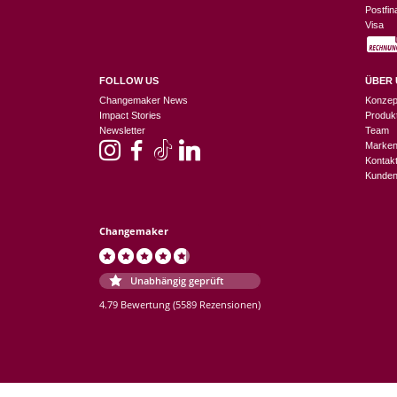
Postfi
Visa
FOLLOW US
ÜBER 
Changemaker News
Konzep
Impact Stories
Produk
Newsletter
Team
Marke
Kontak
Kunden
Changemaker
Unabhängig geprüft
4.79 Bewertung
(5589 Rezensionen)