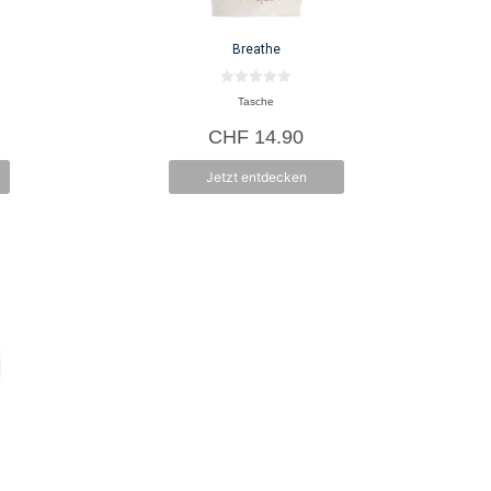
Breathe
0
Tasche
v
o
CHF
14.90
n
5
Jetzt entdecken