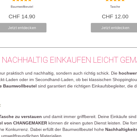
5.00
5.00
Baumwollbeutel
Tasche
von 5
von 5
CHF
14.90
CHF
12.00
Jetzt entdecken
Jetzt entdecken
 NACHHALTIG EINKAUFEN LEICHT GE
ur praktisch und nachhaltig, sondern auch richtig schick. Die
hochwer
ackt-Laden oder im Secondhand-Laden, ob bei klassischen Shoppingto
he Baumwollbeutel
sind garantiert die richtigen Einkaufsbegleiter, di
t
 Tasche zu verstauen
und damit immer griffbereit. Deine Einkäufe sind 
tel von CHANGEMAKER
können dir einen guten Dienst leisten. Die fo
he Konkurrenz. Dabei erfüllt der Baumwollbeutel hohe
Nachhaltigkeits
s umweltfreundlichen Materialien.