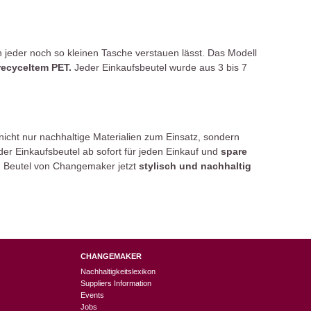
in jeder noch so kleinen Tasche verstauen lässt. Das Modell
recyceltem PET.
Jeder Einkaufsbeutel wurde aus 3 bis 7
 nicht nur nachhaltige Materialien zum Einsatz, sondern
 der Einkaufsbeutel ab sofort für jeden Einkauf und
spare
en Beutel von Changemaker jetzt
stylisch und nachhaltig
CHANGEMAKER
Nachhaltigkeitslexikon
Suppliers Information
Events
Jobs