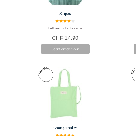
Stripes
4.00
Faltbare Einkaufstasche
von 5
CHF
14.90
Jetzt entdecken
Changemaker