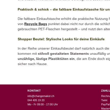
Praktisch & schick – die faltbare Einkaufstasche für u
Die faltbare Einkaufstasche erhöht die praktische Nutzung f
von
Recycle Bags
punktet dabei nicht nur durch die schli
gebrauchten PET-Flaschen hergestellt – und nutzt den alten
Shopper Beutel: Stylische Looks für deine Einkäufe
In der Reihe unserer Einkaufsbeutel darf natürlich auch die
kommen mit
stilvoll gestalteten Statements
unauffällig u
unzählige, lästige Plastiktüten ein
, die am Ende doch eig
sicher nach Hause.
KONTAKT
ZAHL
info@changemaker.ch
Rechn
044 405 19 20
Twint
Mo - Fr 09:00 - 17:00 Uhr
PayPal
Master