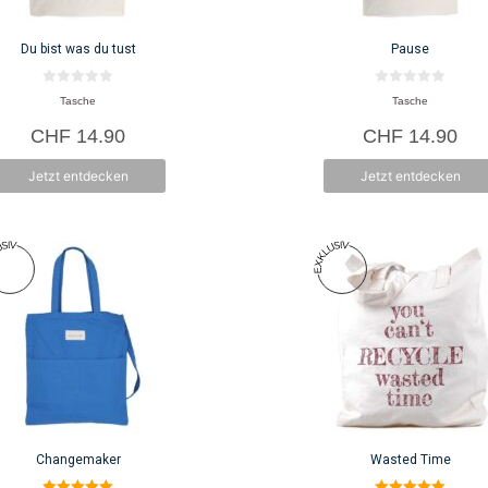
Du bist was du tust
Pause
0
0
Tasche
Tasche
v
v
o
o
CHF
14.90
CHF
14.90
n
n
5
5
Jetzt entdecken
Jetzt entdecken
Changemaker
Wasted Time