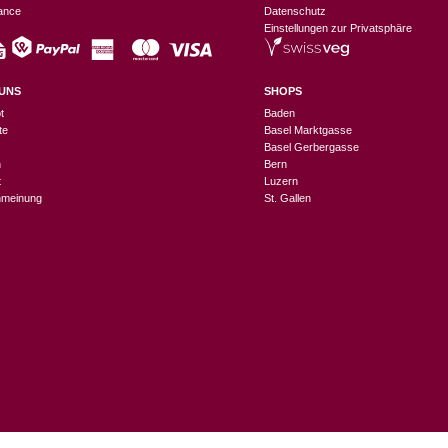
nance
Datenschutz
Einstellungen zur Privatsphäre
UNS
SHOPS
t
Baden
te
Basel Marktgasse
Basel Gerbergasse
n
Bern
t
Luzern
meinung
St. Gallen