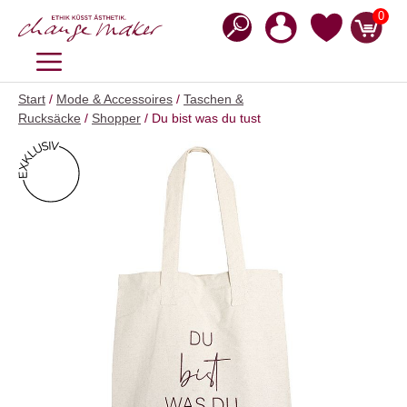
Zum
0
Inhalt
springen
MENÜ
Start
/
Mode & Accessoires
/
Taschen &
Rucksäcke
/
Shopper
/ Du bist was du tust