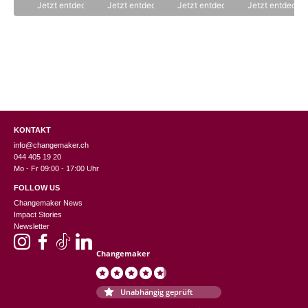
n
Jetzt entdecken
Jetzt entdecken
Jetzt entdecken
Jetzt entdecke
5
KONTAKT
info@changemaker.ch
044 405 19 20
Mo - Fr 09:00 - 17:00 Uhr
FOLLOW US
Changemaker News
Impact Stories
Newsletter
Changemaker
Unabhängig geprüft