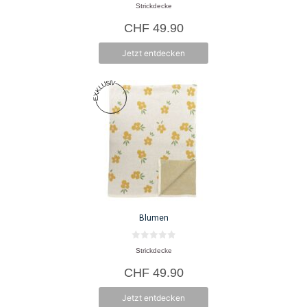
0
Strickdecke
v
o
CHF
49.90
n
5
Jetzt entdecken
Blumen
0
Strickdecke
v
o
CHF
49.90
n
5
Jetzt entdecken