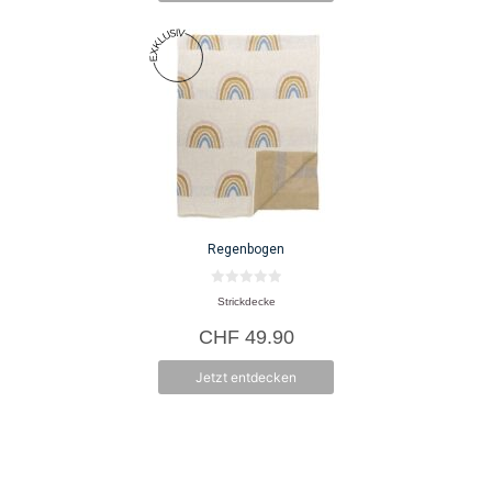
Regenbogen
0
Strickdecke
v
o
CHF
49.90
n
5
Jetzt entdecken