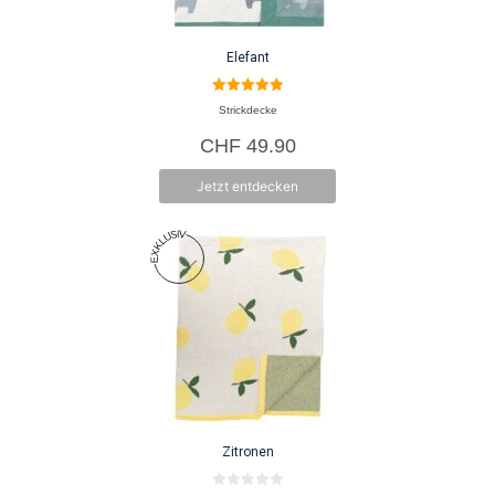
Elefant
5.00
Strickdecke
von 5
CHF
49.90
Jetzt entdecken
Zitronen