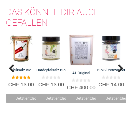
DAS KÖNNTE DIR AUCH
GEFALLEN
Chilisalz Bio
Härdöpfelsalz Bio
Bio-Blütenzauber
A1 Original
4.80
0
0
CHF
13.00
CHF
13.00
CHF
14.00
C
0
von 5
v
v
CHF
400.00
v
o
o
o
n
n
n
5
5
Jetzt entdecken
Jetzt entdecken
Jetzt entdecken
Jetzt entdecke
5