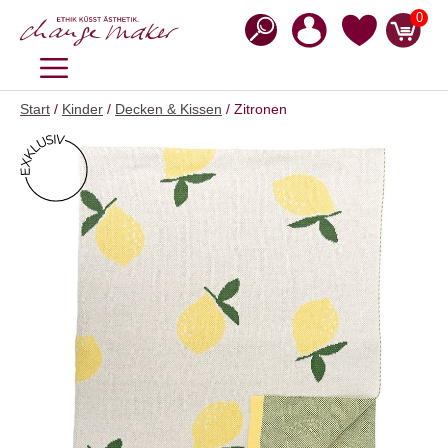
Zum
0
Inhalt
springen
MENÜ
Start
/
Kinder
/
Decken & Kissen
/ Zitronen