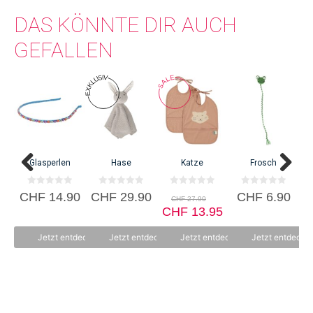
DAS KÖNNTE DIR AUCH
GEFALLEN
L
Glasperlen
Hase
Katze
Frosch
0
0
0
0
Ursprünglicher
CHF
14.90
CHF
29.90
CHF
6.90
CHF
27.90
v
v
v
v
Preis
Aktueller
o
o
CHF
o
13.95
o
n
n
n
n
war:
Preis
5
5
5
5
CHF 27.90
ist:
Jetzt entdecken
Jetzt entdecken
Jetzt entdecken
Jetzt entdecke
CHF 13.95.