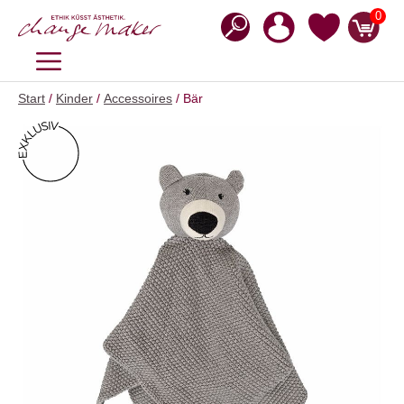
Zum
0
Inhalt
springen
MENÜ
Start
/
Kinder
/
Accessoires
/ Bär