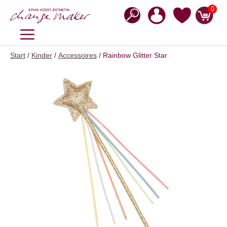
Zum
0
Inhalt
springen
MENÜ
Start
/
Kinder
/
Accessoires
/ Rainbow Glitter Star