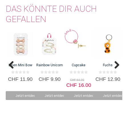
DAS KÖNNTE DIR AUCH
GEFALLEN
C
Linen Mini Bow
Rainbow Unicorn
Cupcake
Fuchs
0
0
0
0
Ursprünglicher
CHF
11.90
CHF
9.90
CHF
12.90
CHF
64.00
v
v
v
v
Preis
Aktueller
o
o
CHF
o
16.00
o
n
n
n
n
war:
Preis
5
5
5
5
CHF 64.00
ist:
Jetzt entdecken
Jetzt entdecken
Jetzt entdecken
Jetzt entdecke
CHF 16.00.