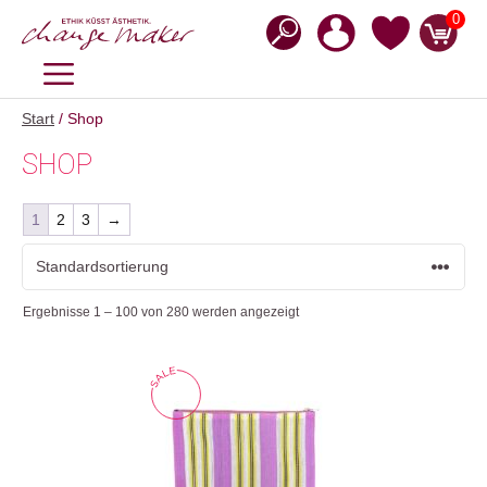
Zum
0
Inhalt
springen
MENÜ
Start
/ Shop
SHOP
1
2
3
→
Ergebnisse 1 – 100 von 280 werden angezeigt