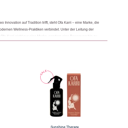
Innovation auf Tradition trifft, steht Ofa Karri – eine Marke, die
modernen Wellness-Praktiken verbindet. Unter der Leitung der
 Ofa Karri nicht nur eine Marke, sondern eine Bewegung hin zu
r Schönheit. Im Mittelpunkt der Philosophie von Ofa Karri steht
therapie zur Förderung der emotionalen, körperlichen und
Sunshine Therapy