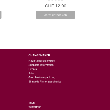
0
CHF
12.90
v
o
n
Jetzt entdecken
5
CHANGEMAKER
Nachhaltigkeitslexikon
Suppliers Information
Events
Jobs
Geschenkverpackung
Sinnvolle Firmengeschenke
Thun
Winterthur