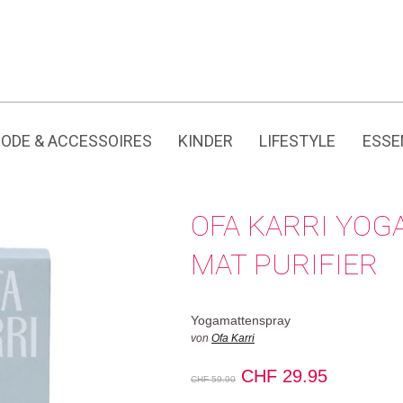
Jedes Produkt hat seine eigene Geschichte.
CHF
ODE & ACCESSOIRES
KINDER
LIFESTYLE
ESSE
OFA KARRI YO
MAT PURIFIER
Yogamattenspray
von
Ofa Karri
Ursprünglicher
Aktueller
CHF
29.95
CHF
59.90
Preis
Preis