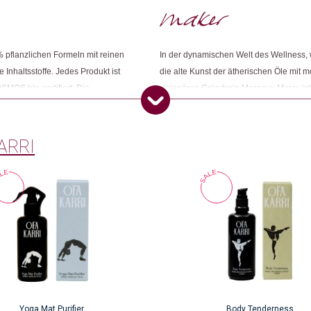
Dieses Produkt weiterempfehlen:
 pflanzlichen Formeln mit reinen
In der dynamischen Welt des Wellness, wo 
 Inhaltsstoffe. Jedes Produkt ist
die alte Kunst der ätherischen Öle mit 
SMOS bio-zertifiert. Die
visionären Gründerin Margaux Marcy ist
 Produkte in hochwertiges
ganzheitlicher Gesundheit und natürliche
recycelt oder recycelbar und
das transformative Potenzial der Aroma
geistigen Gesundheit.
ARRI
Yoga Mat Purifier
Body Tenderness