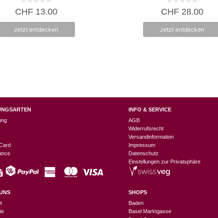
0
0
CHF
13.00
CHF
28.00
v
v
o
o
n
n
Jetzt entdecken
Jetzt entdecken
5
5
UNGSARTEN
INFO & SERVICE
ung
AGB
Widerrufsrecht
Versandinformation
Card
Impressum
nance
Datenschutz
Einstellungen zur Privatsphäre
UNS
SHOPS
t
Baden
te
Basel Marktgasse