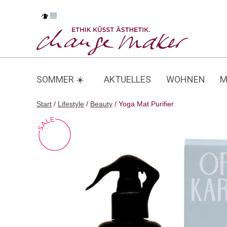
Zum
Inhalt
Yoga Mat Purifier
springen
SOMMER ☀️
AKTUELLES
WOHNEN
M
Start
/
Lifestyle
/
Beauty
/ Yoga Mat Purifier