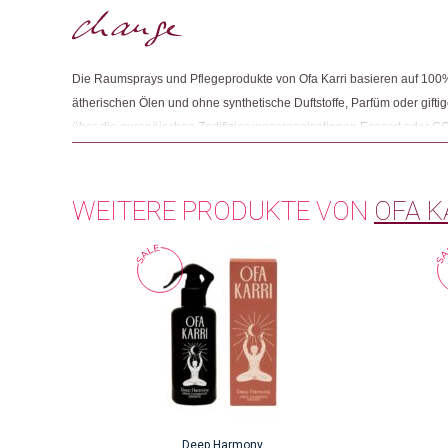
Die Raumsprays und Pflegeprodukte von Ofa Karri basieren auf 100%
ätherischen Ölen und ohne synthetische Duftstoffe, Parfüm oder giftige
über die europäischen Zertifizierungsorganisationen Ecocert oder CO
Herstellung findet in einem Labor im Süden Frankreichs statt, wo die
Violettglas abgefüllt werden. Die Kartonverpackungen sind entweder 
werden mit pflanzlicher Farbe bedruckt.
WEITERE PRODUKTE VON
OFA K
Deep Harmony