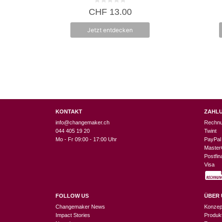
0
CHF
13.00
v
o
n
Jetzt entdecken
5
KONTAKT
ZAHL
info@changemaker.ch
Rechn
044 405 19 20
Twint
Mo - Fr 09:00 - 17:00 Uhr
PayPal
Master
Postfi
Visa
FOLLOW US
ÜBER 
Changemaker News
Konzep
Impact Stories
Produk