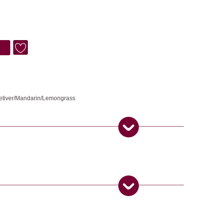
5.
etiver/Mandarin/Lemongrass
herischen Ölen zur Reinigung und Desinfektion deiner Yogamatte. Das
igungen und Bakterien und fördert gleichzeitig die Erdung der
Sitzung für Ausgeglichenheit und positive Energie.
 Produkt gekauft haben, dürfen eine Rezension abgeben.
ngemaker Kriterium entsprechen: