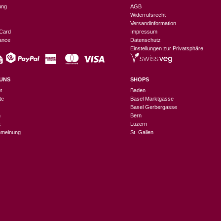
ung
AGB
Widerrufsrecht
Versandinformation
Card
Impressum
nance
Datenschutz
Einstellungen zur Privatsphäre
UNS
SHOPS
t
Baden
te
Basel Marktgasse
Basel Gerbergasse
n
Bern
t
Luzern
meinung
St. Gallen