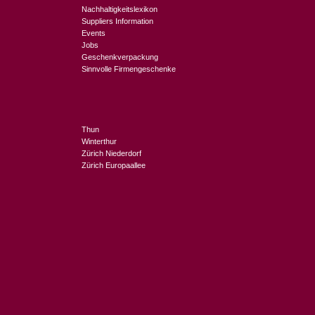
Nachhaltigkeitslexikon
Suppliers Information
Events
Jobs
Geschenkverpackung
Sinnvolle Firmengeschenke
Thun
Winterthur
Zürich Niederdorf
Zürich Europaallee