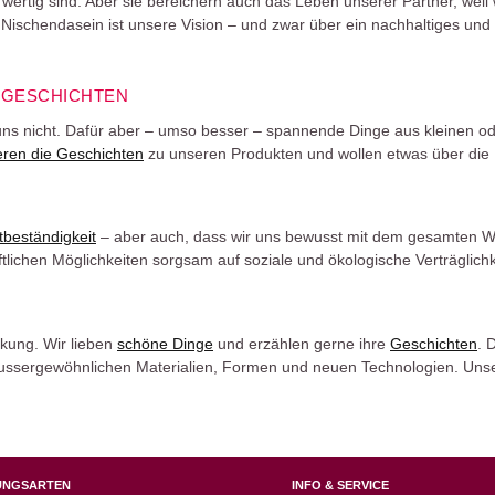
wertig sind. Aber sie bereichern auch das Leben unserer Partner, weil
Nischendasein ist unsere Vision – und zwar über ein nachhaltiges u
 GESCHICHTEN
ns nicht. Dafür aber – umso besser – spannende Dinge aus kleinen od
eren die Geschichten
zu unseren Produkten und wollen etwas über die 
tbeständigkeit
– aber auch, dass wir uns bewusst mit dem gesamten W
ichen Möglichkeiten sorgsam auf soziale und ökologische Verträglichk
ckung. Wir lieben
schöne Dinge
und erzählen gerne ihre
Geschichten
. 
 aussergewöhnlichen Materialien, Formen und neuen Technologien. Unse
UNGSARTEN
INFO & SERVICE