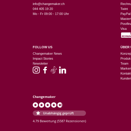
info@changemaker.ch
Rechn
044 405 19 20
Twint
Mo - Fr 09:00 - 17:00 Uhr
PayPal
Master
Postfi
Visa
FOLLOW US
ÜBER 
Changemaker News
Konzep
Impact Stories
Produk
Newsletter
Team
Marke
Kontak
Kunden
Changemaker
Unabhängig geprüft
4.79 Bewertung
(5587 Rezensionen)