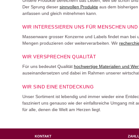
Unsere Produkte bereichern das Leben, weil sie schön und 
Der Sprung dieser
sinnvollen Produkte
aus dem bisherigen 
anfassen und gleich mitnehmen kann.
WIR INTERESSIEREN UNS FÜR MENSCHEN UND
Massenware grosser Konzerne und Labels findet man bei u
Mengen produzieren oder weiterverarbeiten. Wir
recherchi
WIR VERSPRECHEN QUALITÄT
Für uns bedeutet Qualität
hochwertige Materialien und Wer
auseinandersetzen und dabei im Rahmen unserer wirtschaftl
WIR SIND EINE ENTDECKUNG
Unser Sortiment ist lebendig und immer wieder eine Entde
fasziniert uns genauso wie der einfallsreiche Umgang mit
für alle, denen die Welt am Herzen liegt.
KONTAKT
ZAHL