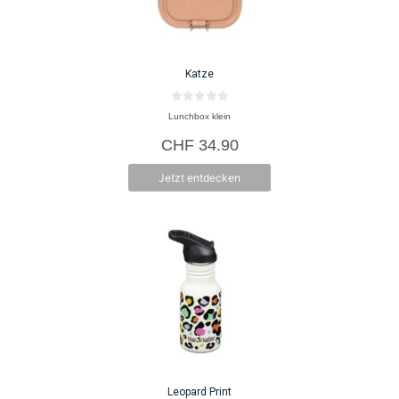
Katze
0
Lunchbox klein
v
o
CHF
34.90
n
5
Jetzt entdecken
Leopard Print