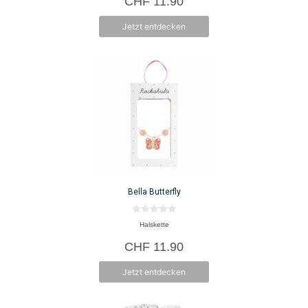
CHF
11.90
5
Jetzt entdecken
Bella Butterfly
0
Halskette
v
o
CHF
11.90
n
5
Jetzt entdecken