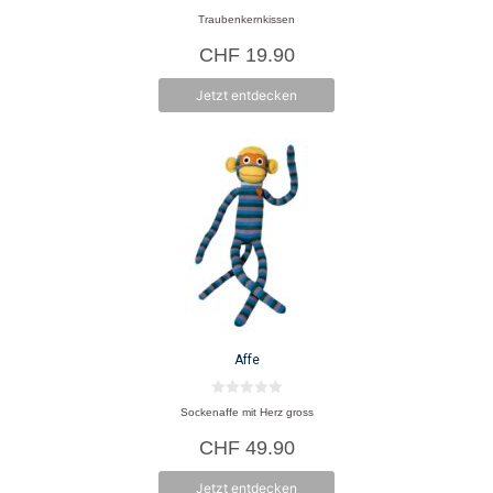
0
Traubenkernkissen
v
o
CHF
19.90
n
5
Jetzt entdecken
Affe
0
Sockenaffe mit Herz gross
v
o
CHF
49.90
n
5
Jetzt entdecken