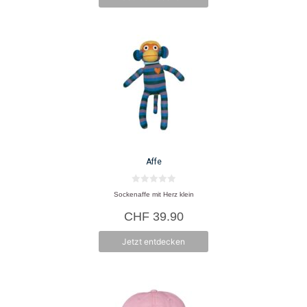
Affe
0
Sockenaffe mit Herz klein
v
o
CHF
39.90
n
5
Jetzt entdecken