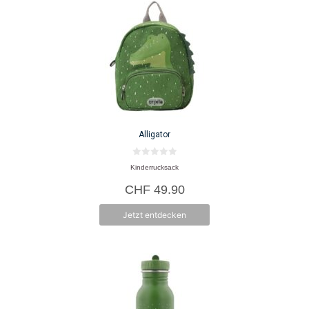
Alligator
0
Kinderrucksack
v
o
CHF
49.90
n
5
Jetzt entdecken