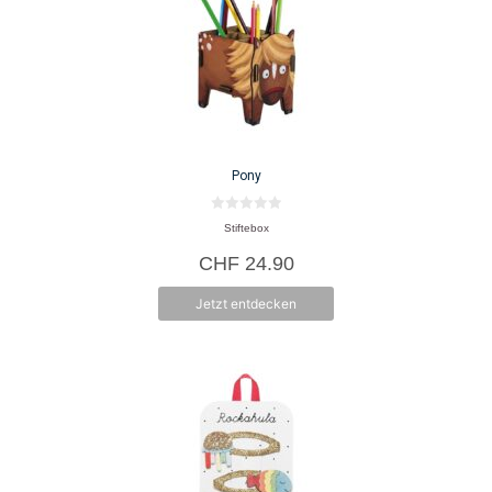
Pony
0
Stiftebox
v
o
CHF
24.90
n
5
Jetzt entdecken