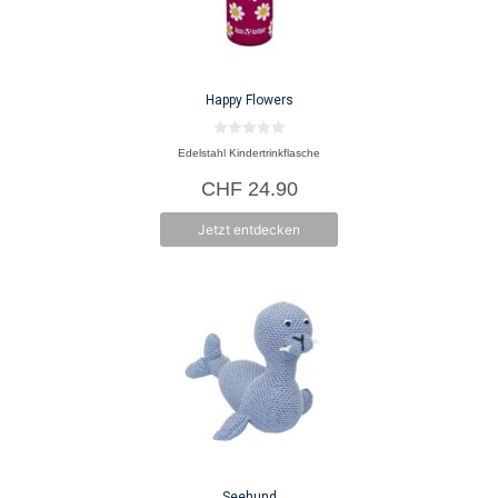
Happy Flowers
0
Edelstahl Kindertrinkflasche
v
o
CHF
24.90
n
5
Jetzt entdecken
Seehund