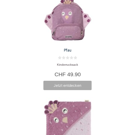
Pfau
0
Kinderrucksack
v
o
CHF
49.90
n
5
Jetzt entdecken