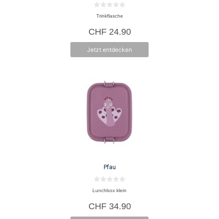
0
Trinkflasche
v
o
CHF
24.90
n
5
Jetzt entdecken
Pfau
0
Lunchbox klein
v
o
CHF
34.90
n
5