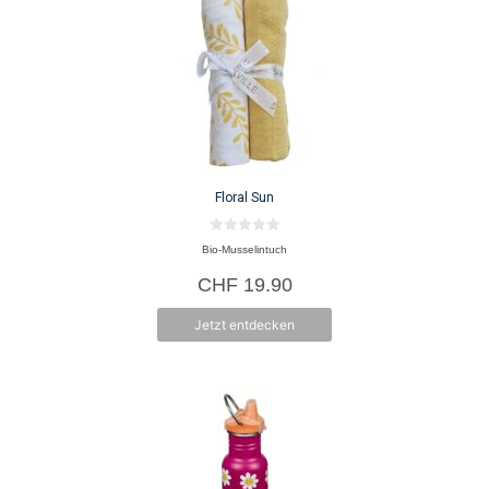
Floral Sun
0
Bio-Musselintuch
v
o
CHF
19.90
n
5
Jetzt entdecken