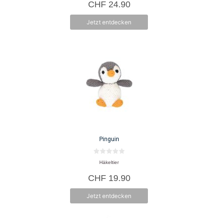
CHF
24.90
n
5
Jetzt entdecken
Pinguin
0
Häkeltier
v
o
CHF
19.90
n
5
Jetzt entdecken