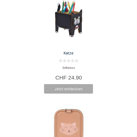
Katze
0
Stiftebox
v
o
CHF
24.90
n
5
Jetzt entdecken