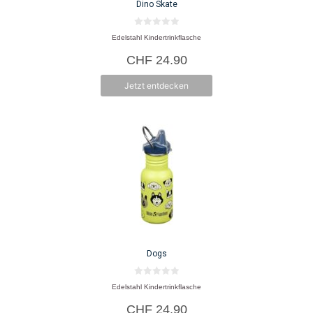
Dino Skate
0
Edelstahl Kindertrinkflasche
v
o
CHF
24.90
n
5
Jetzt entdecken
Dogs
0
Edelstahl Kindertrinkflasche
v
o
CHF
24.90
n