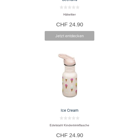
0
Häkeltier
v
o
CHF
24.90
n
5
Jetzt entdecken
Ice Cream
0
Edelstahl Kindertrinkflasche
v
o
CHF
24.90
n
5