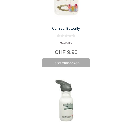
Carnival Butterfly
0
Haarclips
v
o
CHF
9.90
n
5
Jetzt entdecken