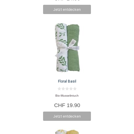
5
Jetzt entdecken
Floral Basil
0
Bio-Musselintuch
v
o
CHF
19.90
n
5
Jetzt entdecken