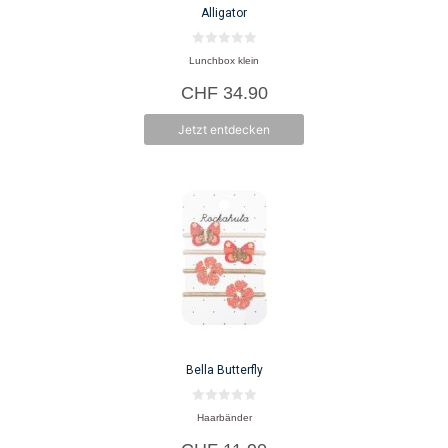
Alligator
0
Lunchbox klein
v
o
CHF
34.90
n
5
Jetzt entdecken
Bella Butterfly
0
Haarbänder
v
o
n