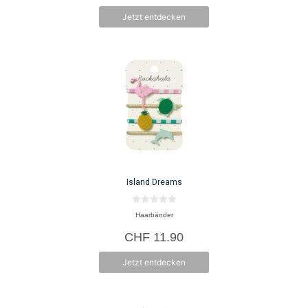
Jetzt entdecken
Island Dreams
0
Haarbänder
v
o
CHF
11.90
n
5
Jetzt entdecken