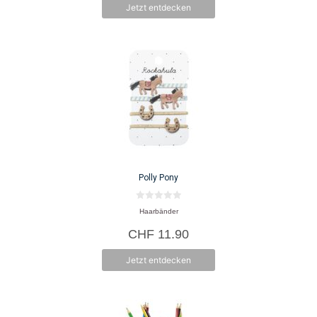
Jetzt entdecken
Polly Pony
0
Haarbänder
v
o
CHF
11.90
n
5
Jetzt entdecken