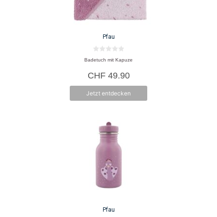
Pfau
0
Badetuch mit Kapuze
v
o
CHF
49.90
n
5
Jetzt entdecken
Pfau