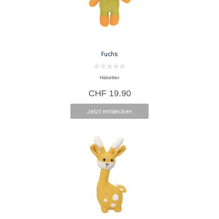
Fuchs
0
Häkeltier
v
o
CHF
19.90
n
5
Jetzt entdecken