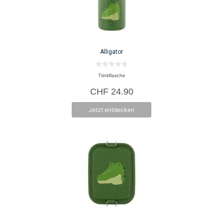
Alligator
0
Trinkflasche
v
o
CHF
24.90
n
5
Jetzt entdecken