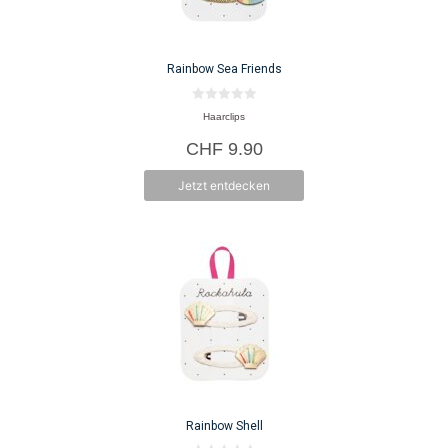
Rainbow Sea Friends
0
Haarclips
v
o
CHF
9.90
n
5
Jetzt entdecken
Rainbow Shell