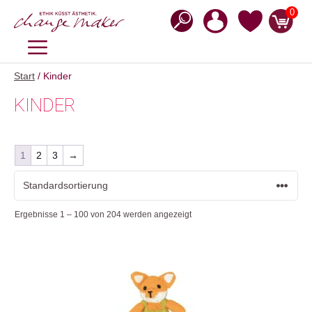
Zum
0
Inhalt
springen
MENÜ
Start
/ Kinder
KINDER
1
2
3
→
Ergebnisse 1 – 100 von 204 werden angezeigt