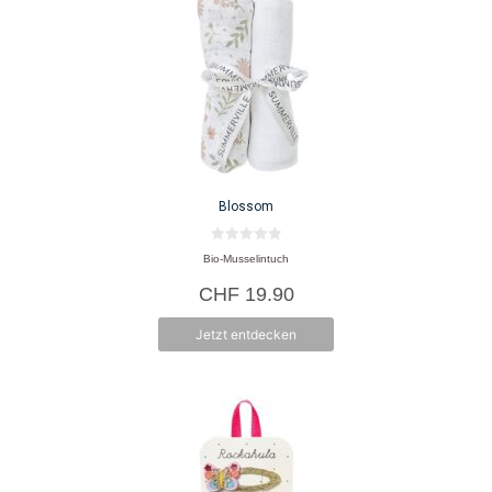
Blossom
0
Bio-Musselintuch
v
o
CHF
19.90
n
5
Jetzt entdecken