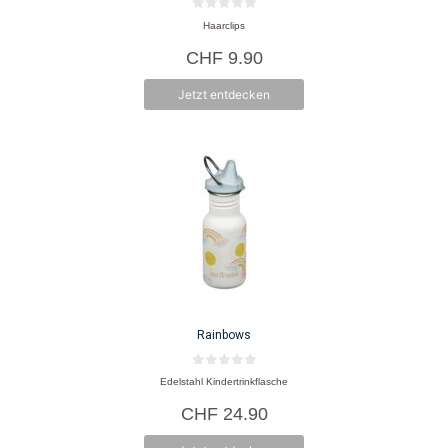
0
Haarclips
v
o
CHF
9.90
n
5
Jetzt entdecken
Rainbows
0
Edelstahl Kindertrinkflasche
v
o
CHF
24.90
n
5