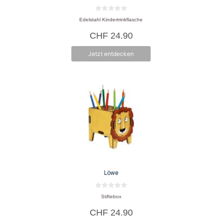
0
Edelstahl Kindertrinkflasche
v
o
CHF
24.90
n
5
Jetzt entdecken
Löwe
0
Stiftebox
v
o
CHF
24.90
n
5