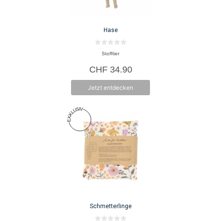
Hase
0
Stofftier
v
o
CHF
34.90
n
5
Jetzt entdecken
Schmetterlinge