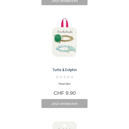
Jetzt entdecken
Turtle & Dolphin
0
Haarclips
v
o
CHF
9.90
n
5
Jetzt entdecken