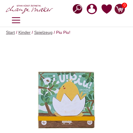
Zum
0
Inhalt
springen
MENÜ
Start
/
Kinder
/
Spielzeug
/ Piu Piu!