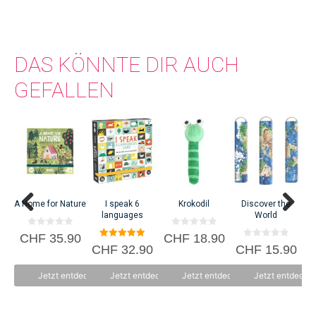
DAS KÖNNTE DIR AUCH
GEFALLEN
A Home for Nature
I speak 6
Krokodil
Discover the
languages
World
0
0
CHF
35.90
CHF
18.90
C
v
v
5.00
0
CHF
32.90
CHF
15.90
o
o
von 5
v
n
n
o
5
5
n
Jetzt entdecken
Jetzt entdecken
Jetzt entdecken
Jetzt entdecke
5