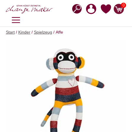
Zum
0
Inhalt
springen
MENÜ
Start
/
Kinder
/
Spielzeug
/ Affe