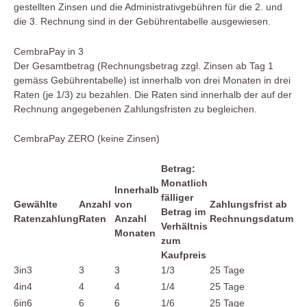
gestellten Zinsen und die Administrativgebühren für die 2. und
die 3. Rechnung sind in der Gebührentabelle ausgewiesen.
CembraPay in 3
Der Gesamtbetrag (Rechnungsbetrag zzgl. Zinsen ab Tag 1
gemäss Gebührentabelle) ist innerhalb von drei Monaten in drei
Raten (je 1/3) zu bezahlen. Die Raten sind innerhalb der auf der
Rechnung angegebenen Zahlungsfristen zu begleichen.
CembraPay ZERO (keine Zinsen)
Betrag:
Monatlich
Innerhalb
fälliger
Gewählte
Anzahl
von
Zahlungsfrist ab
Betrag im
Ratenzahlung
Raten
Anzahl
Rechnungsdatum
Verhältnis
Monaten
zum
Kaufpreis
3in3
3
3
1/3
25 Tage
4in4
4
4
1/4
25 Tage
6in6
6
6
1/6
25 Tage