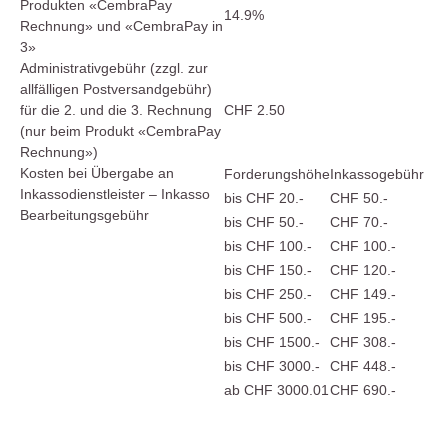
Produkten «CembraPay
14.9%
Rechnung» und «CembraPay in
3»
Administrativgebühr (zzgl. zur
allfälligen Postversandgebühr)
für die 2. und die 3. Rechnung
CHF 2.50
(nur beim Produkt «CembraPay
Rechnung»)
Kosten bei Übergabe an
Forderungshöhe
Inkassogebühr
Inkassodienstleister – Inkasso
bis CHF 20.-
CHF 50.-
Bearbeitungsgebühr
bis CHF 50.-
CHF 70.-
bis CHF 100.-
CHF 100.-
bis CHF 150.-
CHF 120.-
bis CHF 250.-
CHF 149.-
bis CHF 500.-
CHF 195.-
bis CHF 1500.-
CHF 308.-
bis CHF 3000.-
CHF 448.-
ab CHF 3000.01
CHF 690.-