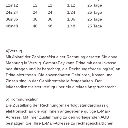
12in12
12
12
1/12
25 Tage
24in24
24
24
1/24
25 Tage
36in36
36
36
1/36
25 Tage
48in48
48
48
1/48
25 Tage
4)Verzug
Mit Ablauf der Zahlungsfrist einer Rechnung geraten Sie ohne
Mahnung in Verzug. CembraPay kann Dritte mit dem Inkasso
beauftragen und ist berechtigt, die Rechnungsforderung(en) an
Dritte abzutreten. Die anwendbaren Gebühren, Kosten und
Zinsen sind in der Gebührentabelle festgehalten. Der
Inkassodienstleister verfügt über ein direktes Anspruchsrecht.
5) Kommunikation
Die Zustellung der Rechnung(en) erfolgt standardmässig
elektronisch an die von Ihnen angegebene gültige E-Mail-
Adresse. Mit Ihrer Zustimmung zu den vorliegenden AGB
bestätigen Sie, Ihre E-Mail-Adresse zu rechtsgeschäftlichen