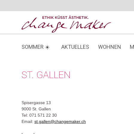
Zum
Inhalt
springen
SOMMER ☀️
AKTUELLES
WOHNEN
M
ST. GALLEN
Spisergasse 13
9000 St. Gallen
Tel: 071 571 22 30
Email:
st.gallen@changemaker.ch