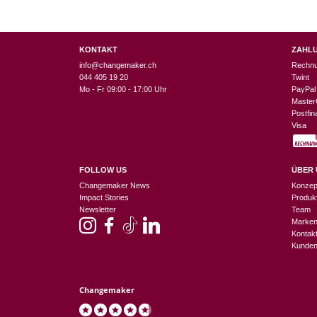
KONTAKT
ZAHL
info@changemaker.ch
Rechn
044 405 19 20
Twint
Mo - Fr 09:00 - 17:00 Uhr
PayPal
Master
Postfi
Visa
FOLLOW US
ÜBER 
Changemaker News
Konzep
Impact Stories
Produk
Newsletter
Team
Marke
Kontak
Kunden
Changemaker