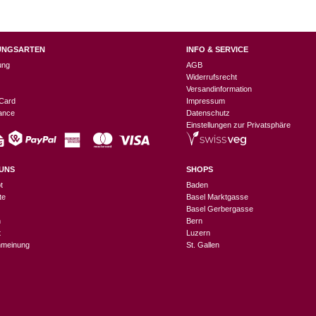
UNGSARTEN
INFO & SERVICE
ung
AGB
Widerrufsrecht
Versandinformation
Card
Impressum
nance
Datenschutz
Einstellungen zur Privatsphäre
UNS
SHOPS
t
Baden
te
Basel Marktgasse
Basel Gerbergasse
n
Bern
t
Luzern
meinung
St. Gallen