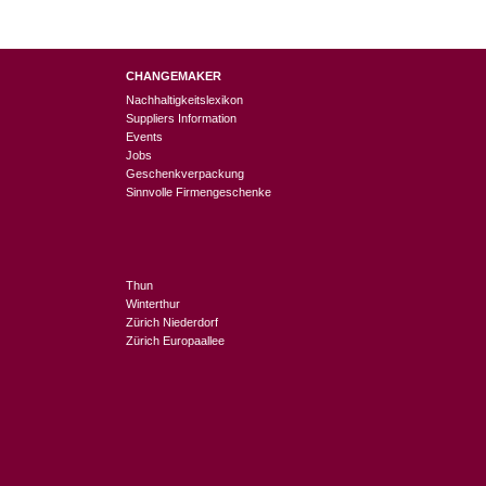
CHANGEMAKER
Nachhaltigkeitslexikon
Suppliers Information
Events
Jobs
Geschenkverpackung
Sinnvolle Firmengeschenke
Thun
Winterthur
Zürich Niederdorf
Zürich Europaallee