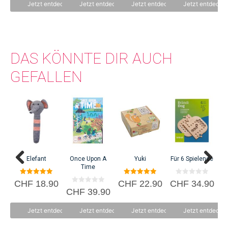
n
n
n
n
Jetzt entdecken
Jetzt entdecken
Jetzt entdecken
Jetzt entdecke
5
5
5
5
frische Art wiederbelebt.
DAS KÖNNTE DIR AUCH
GEFALLEN
Elefant
Once Upon A
Yuki
Für 6 Spielende
Time
5.00
5.00
0
CHF
18.90
CHF
22.90
CHF
34.90
von 5
von 5
v
0
CHF
39.90
C
o
v
n
o
5
n
Jetzt entdecken
Jetzt entdecken
Jetzt entdecken
Jetzt entdecke
5