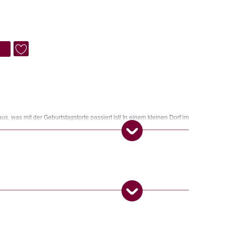
, was mit der Geburtstagstorte passiert ist! In einem kleinen Dorf im
Geheimnisse und in den Gärten Überraschungen. Aber oh je! In einer
verschwundene Torte. Was könnte passiert sein? Beobachte jede Figur
tail kann dich der Lösung des Rätsels näherbringen. Ein 100-
15 Deduktionskarten, damit du ermitteln, ein erfahrener Detektiv
erhaltsames Spiel, das Logik und Beobachtungsgabe fördert und dich
er eintauchen lässt. Achtung! Nicht für Kinder unter drei Jahren
 Produkt gekauft haben, dürfen eine Rezension abgeben.