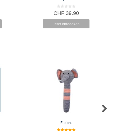
0
CHF
39.90
v
o
n
Jetzt entdecken
5
Elefant