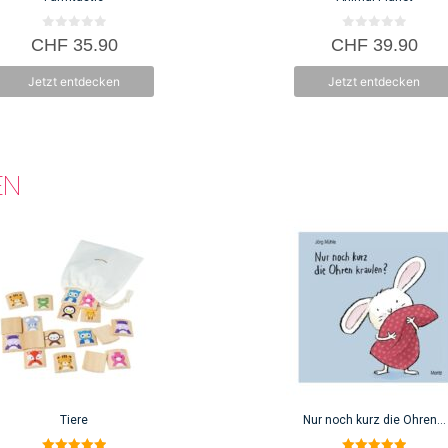
0
0
CHF
35.90
CHF
39.90
v
v
o
o
n
n
Jetzt entdecken
Jetzt entdecken
5
5
EN
Tiere
Nur noch kurz die Ohren…