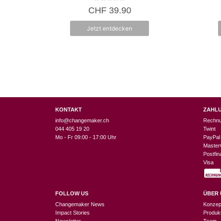
0
CHF
39.90
v
o
n
Jetzt entdecken
5
KONTAKT
ZAHL
info@changemaker.ch
Rechn
044 405 19 20
Twint
Mo - Fr 09:00 - 17:00 Uhr
PayPal
Master
Postfi
Visa
FOLLOW US
ÜBER 
Changemaker News
Konzep
Impact Stories
Produk