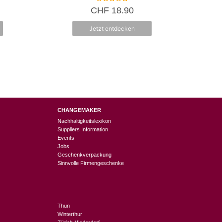
5.00
CHF
18.90
von 5
Jetzt entdecken
CHANGEMAKER
Nachhaltigkeitslexikon
Suppliers Information
Events
Jobs
Geschenkverpackung
Sinnvolle Firmengeschenke
Thun
Winterthur