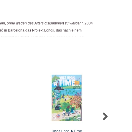
ngemaker Kriterium entsprechen:
in, ohne wegen des Alters diskriminiert zu werden“.
2004
ró in Barcelona das Projekt Londji, das nach einem
enannt ist. Ihr Wunsch war, altbekannte Spiele und
Mittlerweile wurde das Projekt zur Firma und es werden immer
sche Art wiederbelebt.
Once Upon A Time