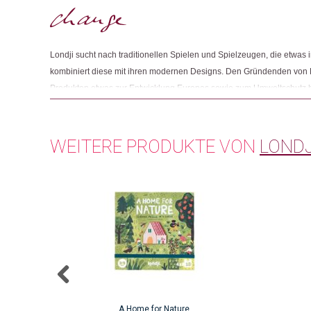
Londji sucht nach traditionellen Spielen und Spielzeugen, die etwas 
kombiniert diese mit ihren modernen Designs. Den Gründenden von Lon
Produkten etwas zur Entwicklung Europas sowie zum Umweltschutz b
sie alle Spiele und Spielzeuge lokal in Barcelona und ausschliesslich
WEITERE PRODUKTE VON
LONDJ
A Home for Nature