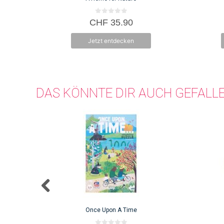
0
CHF
35.90
v
o
n
Jetzt entdecken
5
DAS KÖNNTE DIR AUCH GEFALL
Once Upon A Time