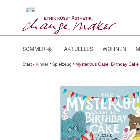
Zum
Inhalt
Mysterious Case: Birthday Cake
springen
SOMMER ☀️
AKTUELLES
WOHNEN
M
Start
/
Kinder
/
Spielzeug
/ Mysterious Case: Birthday Cake