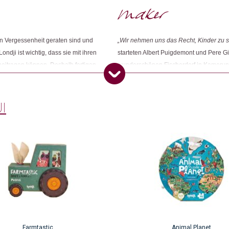
Kategorien:
Kinder
,
Spielzeug
Weitere Produkte shoppen, die diesem Cha
in Vergessenheit geraten sind und
„Wir nehmen uns das Recht, Kinder zu se
dji ist wichtig, dass sie mit ihren
starteten Albert Puigdemont und Pere Gi
eitragen können. Deshalb fertigen
wunderschönen Fischerdorf in Kamerun b
Dieses Produkt weiterempfehlen:
 aus rezyklierten Materialien.
Spielzeuge wieder aufleben zu lassen. 
mehr Spiele und Spielzeuge auf eine fri
I
Farmtastic
Animal Planet