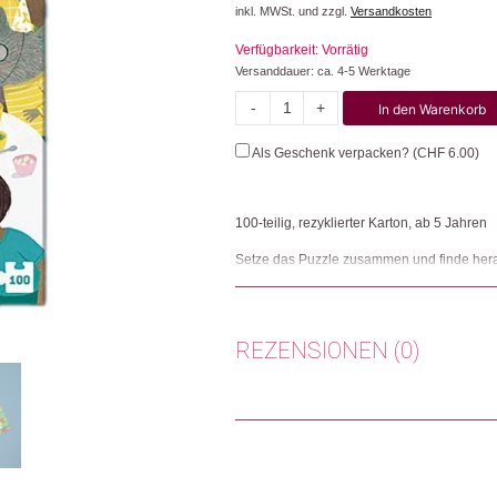
inkl. MWSt. und zzgl.
Versandkosten
Verfügbarkeit: Vorrätig
Versanddauer: ca. 4-5 Werktage
-
+
In den Warenkorb
Mysterious
Case:
Als Geschenk verpacken? (
CHF
6.00
)
Birthday
Cake
Menge
100-teilig, rezyklierter Karton, ab 5 Jahren
Setze das Puzzle zusammen und finde heraus
Wald verbergen sich hinter jedem Fenster 
Ecke wartet die Geburtstagsparty auf ihre 
genau, untersuche jeden Hinweis. Jedes De
teiliges Puzzle mit einem Detektivspiel mit 
REZENSIONEN (0)
werden und den Fall lösen kannst. Ein unt
gleichzeitig in ein geheimnisvolles Abenteu
geeignet. Enthält kleine Teile.
Es gibt noch keine Rezensionen.
Herkunft: Spanien
Produktion: Spanien
Nur angemeldete Kunden, die dieses
Artikelnummer: 105101.26