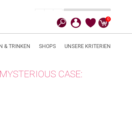
In den Warenkorb
CHF
39.90
-
+
Mysterious
0
Case:
Birthday
Cake
Menge
N & TRINKEN
SHOPS
UNSERE KRITERIEN
 MYSTERIOUS CASE: