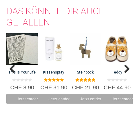
DAS KÖNNTE DIR AUCH
GEFALLEN
C
This Is Your Life
Kissenspray
Steinbock
Teddy
0
5.00
5.00
0
CHF
8.90
CHF
31.90
CHF
21.90
CHF
44.90
v
von 5
von 5
v
o
o
n
n
Jetzt entdecken
Jetzt entdecken
Jetzt entdecken
Jetzt entdecke
5
5