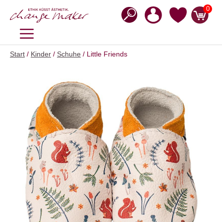
Zum
0
Inhalt
springen
MENÜ
Start
/
Kinder
/
Schuhe
/ Little Friends