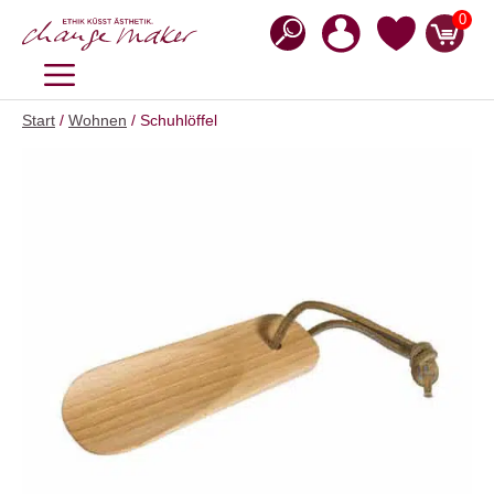
Zum
0
Inhalt
springen
MENÜ
Start
/
Wohnen
/ Schuhlöffel