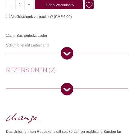
-
+
In den Warenkorb
Schuhlöffel
Menge
Als Geschenk verpacken? (
CHF
6.00
)
11cm, Buchenholz, Leder
Schuhlöffel mit Lederband
Herkunft: Deutschland
Produktion: Deutschland
Artikelnummer: 106009.01
REZENSIONEN (2)
Kategorien:
Wohnen
Weitere Produkte shoppen, die diesem Changemaker Kriterium
Annelies Gätzi
(Verifizierter Käufer)
–
24.
entsprechen:
Dezember 2025
5
von 5
Zurich, Switzerland
Super, kein Schuhlöffel brachte meinen “Alten”
Fuss in dieses paar Schuhe. Ich wollte eigentlich
Dieses Produkt weiterempfehlen:
diese neuen Schuhe schon verschenken, doch ein
Das Unternehmen Redecker stellt seit 75 Jahren praktische Bürsten für
neuer Schuhlöffel wollte ich noch ausprobieren. Der