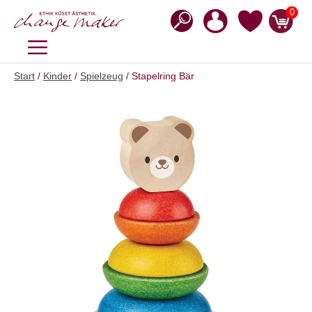
Zum
0
Inhalt
springen
MENÜ
Start
/
Kinder
/
Spielzeug
/ Stapelring Bär