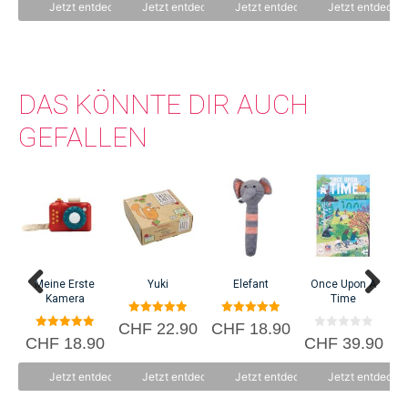
n
n
n
Jetzt entdecken
Jetzt entdecken
Jetzt entdecken
Jetzt entdecke
5
5
5
DAS KÖNNTE DIR AUCH
GEFALLEN
Meine Erste
Yuki
Elefant
Once Upon A
A
Kamera
Time
5.00
5.00
CHF
22.90
CHF
18.90
C
von 5
von 5
5.00
0
CHF
18.90
CHF
39.90
von 5
v
o
n
Jetzt entdecken
Jetzt entdecken
Jetzt entdecken
Jetzt entdecke
5