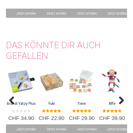
n
n
C
5
5
Jetzt entdecken
Jetzt entdecken
Jetzt entdecken
Jetzt entdecke
DAS KÖNNTE DIR AUCH
GEFALLEN
Brändi Yatzy Plus
Yuki
Tiere
Affe
0
5.00
5.00
5.00
CHF
34.90
CHF
22.90
CHF
29.90
CHF
39.90
C
v
von 5
von 5
von 5
o
n
Jetzt entdecken
Jetzt entdecken
Jetzt entdecken
Jetzt entdecke
5