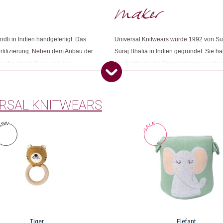
Weitere Produkte shoppen, die diesem Cha
ndli in Indien handgefertigt. Das
Universal Knitwears wurde 1992 von Su
rtifizierung. Neben dem Anbau der
Suraj Bhatia in Indien gegründet. Sie ha
Dieses Produkt weiterempfehlen:
g, der Herstellung und des
Deutschland und Grossbritannien mitgen
ngen ökologischen und sozialen
Strickindustrie mit nachhaltigen Weltkl
en darf.
Verantwortung gegenüber seinen Mitarb
bewusst. Es achtet auf die Einhaltung d
RSAL KNITWEARS
Gesetze.
Tiger
Elefant