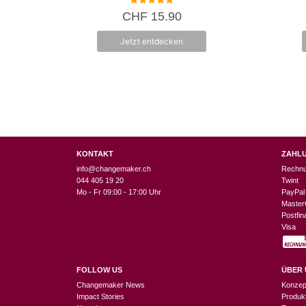
5.00
CHF
15.90
von 5
Jetzt entdecken
KONTAKT
ZAHL
info@changemaker.ch
Rechn
044 405 19 20
Twint
Mo - Fr 09:00 - 17:00 Uhr
PayPal
Master
Postfi
Visa
FOLLOW US
ÜBER 
Changemaker News
Konzep
Impact Stories
Produk