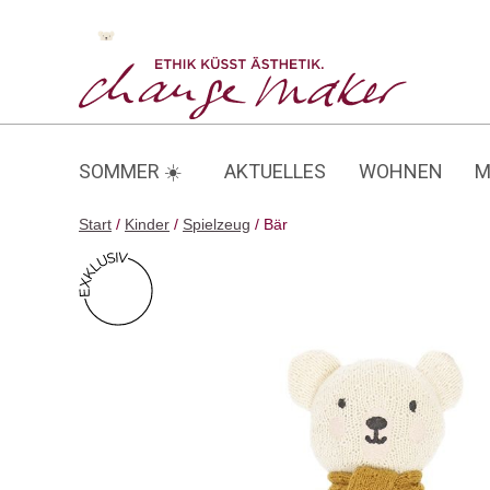
Zum
Inhalt
Bär
springen
SOMMER ☀️
AKTUELLES
WOHNEN
M
Start
/
Kinder
/
Spielzeug
/ Bär