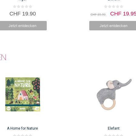
0
0
Ursprüngli
CHF
19.90
CHF
19.9
CHF
39.90
v
v
Preis
o
o
n
n
war:
Jetzt entdecken
Jetzt entdecken
5
5
CHF 39.9
EN
A Home for Nature
Elefant