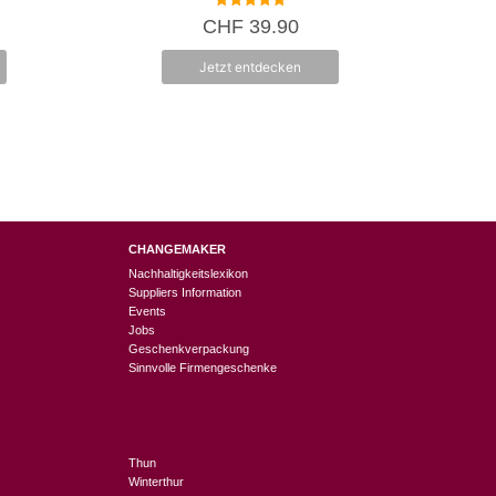
5.00
CHF
39.90
von 5
Jetzt entdecken
CHANGEMAKER
Nachhaltigkeitslexikon
Suppliers Information
Events
Jobs
Geschenkverpackung
Sinnvolle Firmengeschenke
Thun
Winterthur