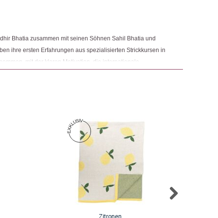
ngemaker Kriterium entsprechen:
dhir Bhatia zusammen mit seinen Söhnen Sahil Bhatia und
ben ihre ersten Erfahrungen aus spezialisierten Strickkursen in
ommen, mit der klaren Motivation, die internationale
asseprodukten zu bedienen. Das Unternehmen ist sich seiner
eitenden, der Umwelt und der Gesellschaft im Allgemeinen
er sozialen und ökologischen Anforderungen der örtlichen
Zitronen