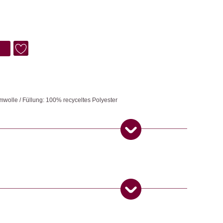
wolle / Füllung: 100% recyceltes Polyester
erden alle in der Stadt Kundli in Indien handgefertigt. Das
rung. Sämtliche Bereiche müssen nach strengen ökologischen und
 das Endprodukt das GOTS-Siegel tragen darf. Das Unternehmen ist sich
arbeitenden, der Umwelt und der Gesellschaft bewusst.
kner trocknen.
 Produkt gekauft haben, dürfen eine Rezension abgeben.