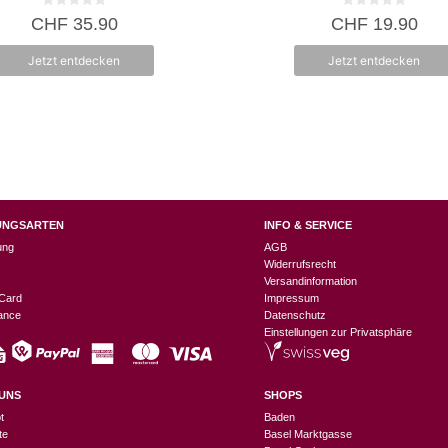
0
0
CHF
35.90
CHF
19.90
v
v
o
o
n
n
Jetzt entdecken
Jetzt entdecken
5
5
UNGSARTEN
INFO & SERVICE
ung
AGB
Widerrufsrecht
Versandinformation
Card
Impressum
nance
Datenschutz
Einstellungen zur Privatsphäre
UNS
SHOPS
t
Baden
te
Basel Marktgasse