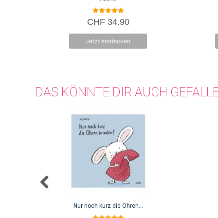
5.00
CHF
34.90
von 5
Jetzt entdecken
DAS KÖNNTE DIR AUCH GEFALL
Nur noch kurz die Ohren…