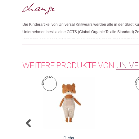
Die Kinderartikel von Universal Knitwears werden alle in der Stadt Ku
Unternehmen besitzt eine GOTS (Global Organic Textile Standard) Ze
Rohstoffe deckt der GOTS auch alle weiteren Schritte der Verarbeitun
Handels von Bio-Textilien ab. Sämtliche Bereiche müssen nach stre
Kriterien zertifiziert sein, damit das Endprodukt das GOTS-Siegel trag
WEITERE PRODUKTE VON
UNIVE
Fuchs