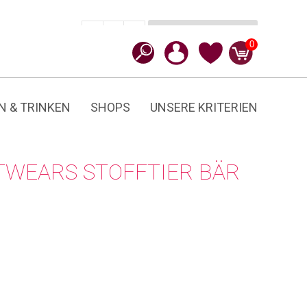
In den Warenkorb
CHF
29.90
-
+
Bär
0
Menge
N & TRINKEN
SHOPS
UNSERE KRITERIEN
TWEARS STOFFTIER BÄR