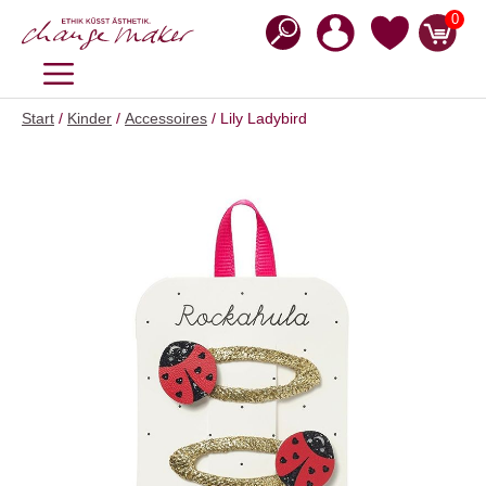
Zum
0
Inhalt
springen
MENÜ
Start
/
Kinder
/
Accessoires
/ Lily Ladybird