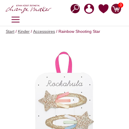
Zum
0
Inhalt
springen
MENÜ
Start
/
Kinder
/
Accessoires
/ Rainbow Shooting Star