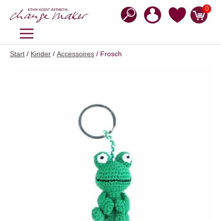
Zum
0
Inhalt
springen
MENÜ
Start
/
Kinder
/
Accessoires
/ Frosch