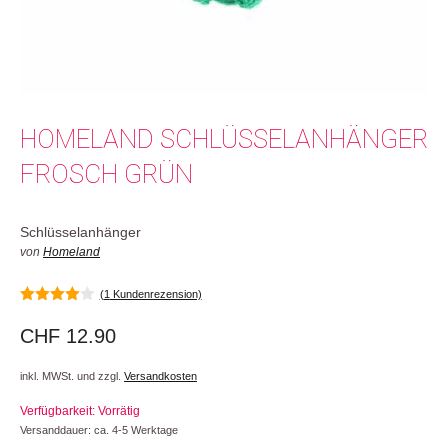
HOMELAND SCHLÜSSELANHÄNGER
FROSCH GRÜN
Schlüsselanhänger
von
Homeland
(
1
Kundenrezension)
4.00
von
5
CHF
12.90
inkl. MWSt. und zzgl.
Versandkosten
Verfügbarkeit: Vorrätig
Versanddauer: ca. 4-5 Werktage