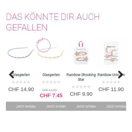
DAS KÖNNTE DIR AUCH
GEFALLEN
L
Glasperlen
Glasperlen
Rainbow Shooting
Rainbow Unicorn
Star
0
0
0
Ursprünglicher
CHF
14.90
CHF
11.90
CHF
14.90
v
v
v
0
CHF
9.90
Preis
Aktueller
o
CHF
o
7.45
o
v
n
n
n
war:
o
Preis
5
5
5
n
CHF 14.90
ist:
Jetzt entdecken
Jetzt entdecken
Jetzt entdecken
Jetzt entdecke
5
CHF 7.45.