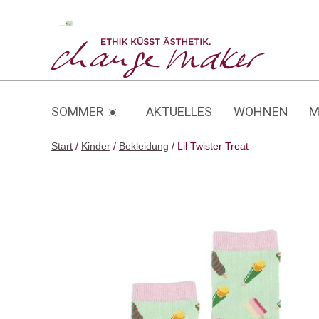
Zum
Inhalt
Lil Twister Treat
springen
SOMMER ☀️
AKTUELLES
WOHNEN
M
Start
/
Kinder
/
Bekleidung
/ Lil Twister Treat