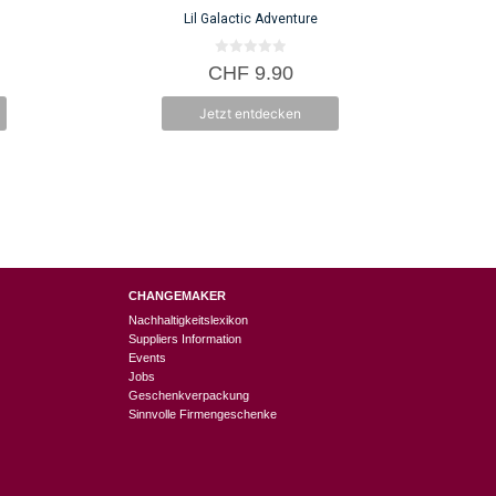
auf
Lil Galactic Adventure
der
Produktseite
0
CHF
9.90
v
gewählt
o
n
werden
Jetzt entdecken
5
CHANGEMAKER
Nachhaltigkeitslexikon
Suppliers Information
Events
Jobs
Geschenkverpackung
Sinnvolle Firmengeschenke