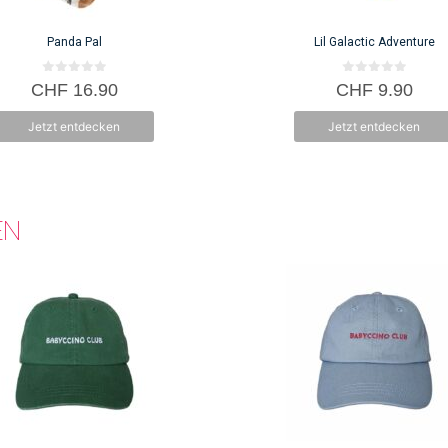
können
auf
Panda Pal
Lil Galactic Adventure
der
e
Produktseite
0
0
CHF
16.90
CHF
9.90
v
v
gewählt
o
o
n
n
werden
Jetzt entdecken
Jetzt entdecken
5
5
EN