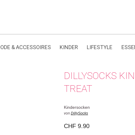
Jedes Produkt hat seine eigene Geschichte.
ODE & ACCESSOIRES
KINDER
LIFESTYLE
ESSE
DILLYSOCKS KI
TREAT
Kindersocken
von
DillySocks
CHF
9.90