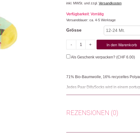
inkl. MWSt. und zzgl.
Versandkosten
Verfügbarkeit: Vorrätig
Versanddauer: ca. 4-5 Werktage
Grösse
-
+
In den Warenkorb
Lil
Twister
Als Geschenk verpacken? (
CHF
6.00
)
Treat
Menge
71% Bio-Baumwolle, 16% recyceltes Polya
Jedes Paar DillySocks wird in einem portug
Sockenmanufaktur produziert in der zweite
100 zertifiziert. Maschinenwaschbar 40 Gr
halten länger, wenn man sie nicht in den Tr
REZENSIONEN (0)
Herkunft: Schweiz
Produktion: Portugal
Artikelnummer: 112499
Es gibt noch keine Rezensionen.
Kategorien:
Bekleidung
,
Kinder