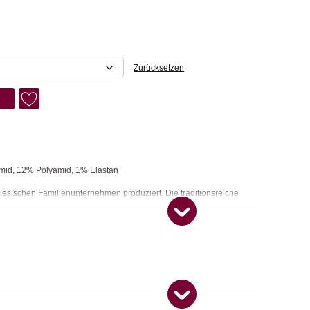
Zurücksetzen
mid, 12% Polyamid, 1% Elastan
iesischen Familienunternehmen produziert. Die traditionsreiche
n Generation qualitativ hochwertige Strumpfware. Öko Tex Standard
ad. Verwendung von Bleichmittel oder Bügeln vermeiden. Socken
ockner steckt.