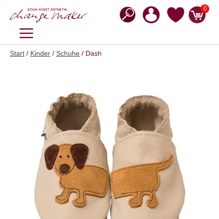
Zum
0
Inhalt
springen
MENÜ
Start
/
Kinder
/
Schuhe
/ Dash