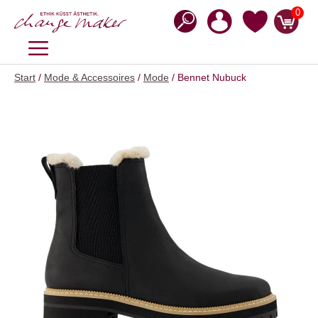
Zum
0
Inhalt
springen
MENÜ
Start
/
Mode & Accessoires
/
Mode
/ Bennet Nubuck