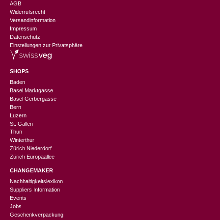
AGB
Widerrufsrecht
Versandinformation
Impressum
Datenschutz
Einstellungen zur Privatsphäre
SHOPS
Baden
Basel Marktgasse
Basel Gerbergasse
Bern
Luzern
St. Gallen
Thun
Winterthur
Zürich Niederdorf
Zürich Europaallee
CHANGEMAKER
Nachhaltigkeitslexikon
Suppliers Information
Events
Jobs
Geschenkverpackung