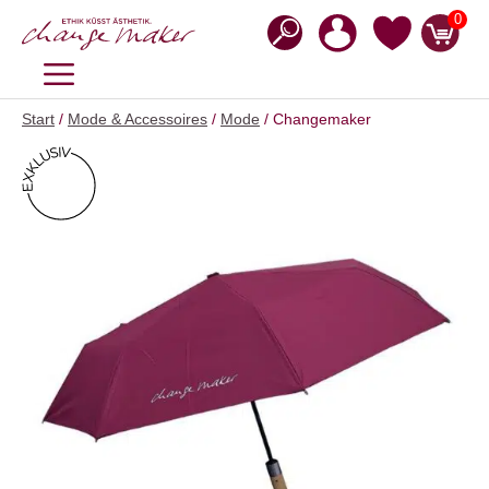
Zum
0
Inhalt
springen
MENÜ
Start
/
Mode & Accessoires
/
Mode
/ Changemaker