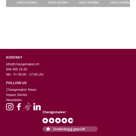
n
Jetzt entdecken
Jetzt entdecken
Jetzt entdecken
Jetzt entdecke
5
Produktseite
gewählt
werden
KONTAKT
info@changemaker.ch
044 405 19 20
Mo - Fr 09:00 - 17:00 Uhr
FOLLOW US
Changemaker News
Impact Stories
Newsletter
Changemaker
Unabhängig geprüft