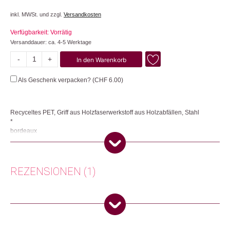
inkl. MWSt. und zzgl.
Versandkosten
Verfügbarkeit: Vorrätig
Versanddauer: ca. 4-5 Werktage
-
+
In den Warenkorb
Changemaker
Menge
Als Geschenk verpacken? (
CHF
6.00
)
Recyceltes PET, Griff aus Holzfaserwerkstoff aus Holzabfällen, Stahl
*
bordeaux
Einzigartiger Changemaker-Schirm aus recycelten PET-Flaschen, mit
automatischer Öffnungs-/Schliessfunktion. Hochwertiges winddichtes
System für maximale Flexibilität des Gestells bei stürmischen
REZENSIONEN (1)
Bedingungen. Griff aus Holzfaserwerkstoff aus Holzabfällen. SEDEX-
zertifzierte Lieferkette. Sedex ist eine Mitglieder-Organisation für
Unternehmen, die sich zu einer kontinuierlichen Verbesserung des
ethischen Verhaltens in ihrer Lieferkette verpflichtet haben. Im Mittelpunkt
Angelika Hegyi
(Verifizierter Käufer)
–
4.
stehen sowohl Arbeitsbedingungen und Arbeitsschutz, als auch Themen
September 2023
5
von 5
des Umweltmanagements und der Geschäftsethik.