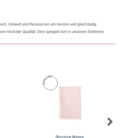
 & Accessoires
,
Mode
,
Schals
ngemaker Kriterium entsprechen:
nsch, Umwelt und Ressourcen am Herzen und gleichzeitig
 von höchster Qualität. Dies spiegelt sich in unserem Sortiment
Angebote, die dem Bedürfnis des veränderten
 Nachhaltigkeit sowie der Modernisierung von Fair Trade und
r.
Structure Weave