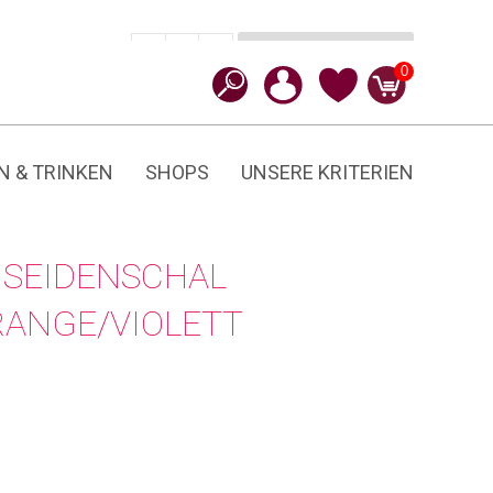
In den Warenkorb
CHF
139.00
-
+
Multicheck
0
Menge
N & TRINKEN
SHOPS
UNSERE KRITERIEN
SEIDENSCHAL
RANGE/VIOLETT