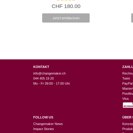
5.00
CHF
180.00
von 5
Jetzt entdecken
KONTAKT
ZAHL
info@changemaker.ch
Rechn
044 405 19 20
Twint
Mo - Fr 09:00 - 17:00 Uhr
PayPal
Master
Postfi
Visa
FOLLOW US
ÜBER 
Changemaker News
Konzep
Impact Stories
Produk