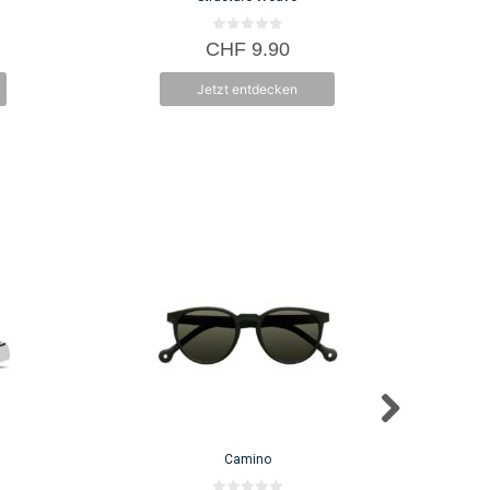
0
CHF
9.90
v
o
n
Jetzt entdecken
5
Camino