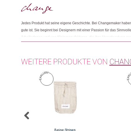
Jedes Produkt hat seine eigene Geschichte. Bei Changemaker haben 
gute ist. Sie beginnt bei Designern mit einer Passion für das Sinnvolle
ArbeiterInnen und von Kleinmanufakturen, die ihre Verantwortung g
Und sie endet mit Menschen wie Ihnen, die beim Einkaufen auf Fair
achten.
WEITERE PRODUKTE VON
CHAN
Beige Stripes