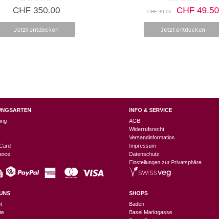
Produktseite
0
0
CHF
350.00
CHF
49.50
CHF
99.00
v
v
gewählt
o
o
n
n
werden
Jetzt entdecken
Jetzt entdecken
5
5
UNGSARTEN
INFO & SERVICE
ung
AGB
Widerrufsrecht
Versandinformation
Card
Impressum
nance
Datenschutz
Einstellungen zur Privatsphäre
UNS
SHOPS
t
Baden
te
Basel Marktgasse