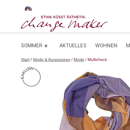
Zum
Inhalt
Multicheck
springen
SOMMER ☀️
AKTUELLES
WOHNEN
M
Start
/
Mode & Accessoires
/
Mode
/ Multicheck