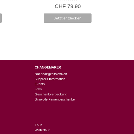
0
CHF
79.90
v
o
n
Jetzt entdecken
5
CHANGEMAKER
Nachhaltigkeitslexikon
Suppliers Information
Events
Jobs
Geschenkverpackung
Sinnvolle Firmengeschenke
Thun
Winterthur