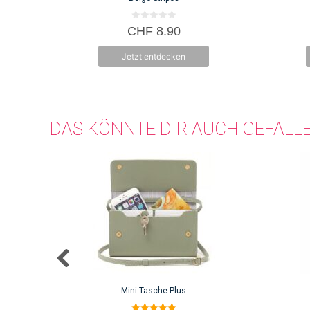
0
CHF
8.90
v
o
n
Jetzt entdecken
5
DAS KÖNNTE DIR AUCH GEFALL
Mini Tasche Plus