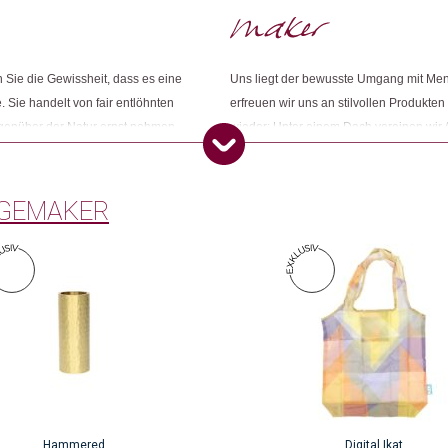
Kategorien:
Weihnachtsgeschenke 🎁
,
Mode
Weitere Produkte shoppen, die diesem Cha
Sie die Gewissheit, dass es eine
Uns liegt der bewusste Umgang mit Me
. Sie handelt von fair entlöhnten
erfreuen wir uns an stilvollen Produkten
egenüber der Natur ernst nehmen.
wieder: Unter einem Dach vereinen wir 
ness und ihr grünes Gewissen
Konsumbewusstseins nach mehr Sinn und
Dieses Produkt weiterempfehlen:
Öko entsprechen. Wir sind Changemake
GEMAKER
Hammered
Digital Ikat