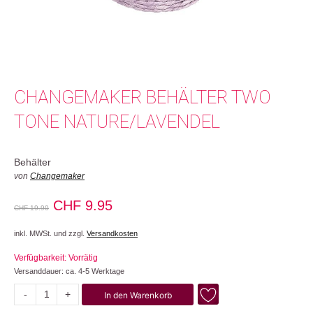
CHANGEMAKER BEHÄLTER TWO
TONE NATURE/LAVENDEL
Behälter
von
Changemaker
Ursprünglicher
Aktueller
CHF
9.95
CHF
19.90
Preis
Preis
inkl. MWSt. und zzgl.
Versandkosten
war:
ist:
Verfügbarkeit: Vorrätig
CHF 19.90
CHF 9.95.
Versanddauer: ca. 4-5 Werktage
-
+
In den Warenkorb
Two