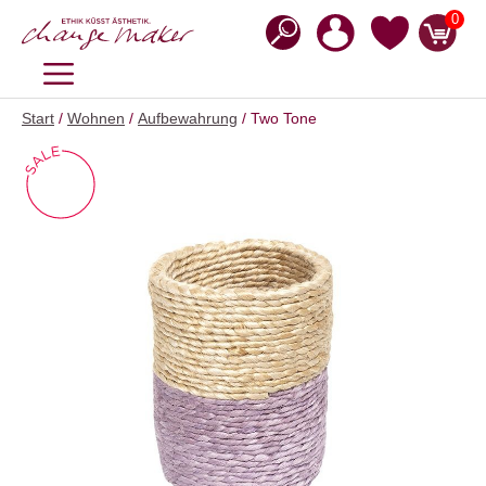
Zum
0
Inhalt
springen
MENÜ
Start
/
Wohnen
/
Aufbewahrung
/ Two Tone