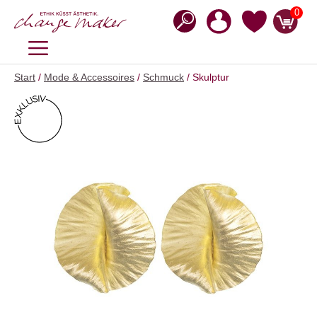
Zum
0
Inhalt
springen
MENÜ
Start
/
Mode & Accessoires
/
Schmuck
/ Skulptur