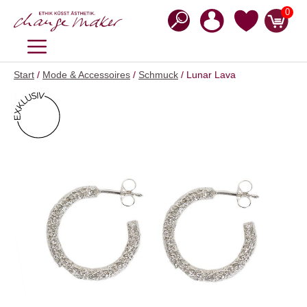
Zum
0
Inhalt
springen
MENÜ
Start
/
Mode & Accessoires
/
Schmuck
/ Lunar Lava