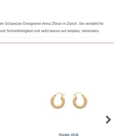
 Produkt gekauft haben, dürfen eine Rezension abgeben.
r Schweizer Designerin Anna Z'brun in Zürich. Sie versteht ihr
d Schnelllebigkeit und setzt darum auf simples, minimales
es, die traditionelle Handwerkskunst zu bewahren und dabei
n zu den Herstellern aufzubauen. Les solides will darauf
nter jedem einzelnen produzierten Stück steht. Dies macht
Hoops click