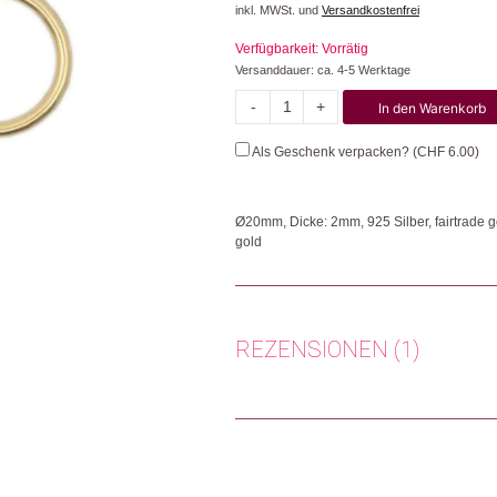
inkl. MWSt. und
Versandkostenfrei
Verfügbarkeit: Vorrätig
Versanddauer: ca. 4-5 Werktage
-
+
In den Warenkorb
Hoops
2
Als Geschenk verpacken? (
CHF
6.00
)
Menge
Ø20mm, Dicke: 2mm, 925 Silber, fairtrade g
gold
Die Ohrringe überzeugen durch ihr solides 
Herkunft: Schweiz
Produktion: Indonesien
REZENSIONEN (1)
Artikelnummer: 110738.02
Kategorien:
Mode & Accessoires
,
Ohrringe
,
Stefanie
(Verifizierter Käufer)
–
Weitere Produkte shoppen, die diesem Cha
Switzerland