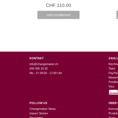
0
CHF
110.00
v
o
n
Jetzt entdecken
5
KONTAKT
ZAHL
info@changemaker.ch
Rechn
044 405 19 20
Twint
Mo - Fr 09:00 - 17:00 Uhr
PayPal
Master
Postfi
Visa
FOLLOW US
ÜBER 
Changemaker News
Konzep
Impact Stories
Produk
Newsletter
Team