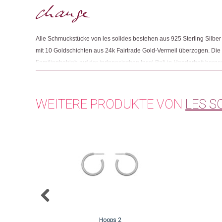
Alle Schmuckstücke von les solides bestehen aus 925 Sterling Silber
mit 10 Goldschichten aus 24k Fairtrade Gold-Vermeil überzogen. Die
Familienbetrieb auf der indonesischen Insel Bali in Handarbeit herge
wahlweise vergoldet. Darüber hinaus bildet les solides mit Hilfe d
Leute aus und unterstützt andere Labels bei der Produktion.
WEITERE PRODUKTE VON
LES S
Hoops 2