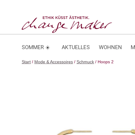
Zum
Inhalt
Hoops 2
springen
SOMMER ☀️
AKTUELLES
WOHNEN
M
Start
/
Mode & Accessoires
/
Schmuck
/ Hoops 2