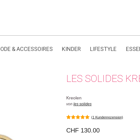
Jedes Produkt hat seine eigene Geschichte.
ODE & ACCESSOIRES
KINDER
LIFESTYLE
ESSE
LES SOLIDES K
Kreolen
von
les solides
(
1
Kundenrezension)
5.00
von 5
CHF
130.00