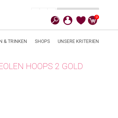
In den Warenkorb
CHF
130.00
-
+
Hoops
0
2
Menge
N & TRINKEN
SHOPS
UNSERE KRITERIEN
REOLEN HOOPS 2 GOLD