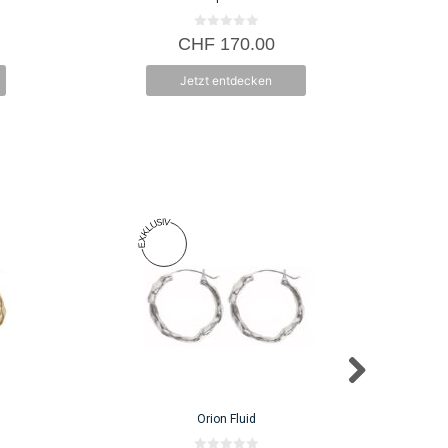
0
CHF
170.00
v
o
n
Jetzt entdecken
5
Orion Fluid