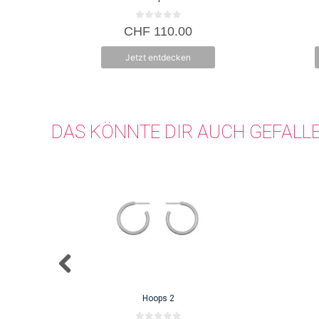
0
CHF
110.00
v
o
n
Jetzt entdecken
5
DAS KÖNNTE DIR AUCH GEFALL
Hoops 2