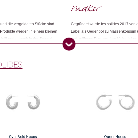
Nur angemeldete Kunden, die dieses
Dieses Produkt weiterempfehlen:
 und die vergoldeten Stücke sind
Gegründet wurde les solides 2017 von de
 Produkte werden in einem kleinen
Label als Gegenpol zu Massenkonsum un
stellt und danach in der Schweiz
und zeitloses Designs. Ihre Vision ist 
er eigenen Handwerkenden neue
nachhaltige und persönliche Beziehunge
aufmerksam machen, dass ein Mensch hi
jedes Stück einzigartig und solide.
OLIDES
Oval Bold Hoops
Queer Hoops