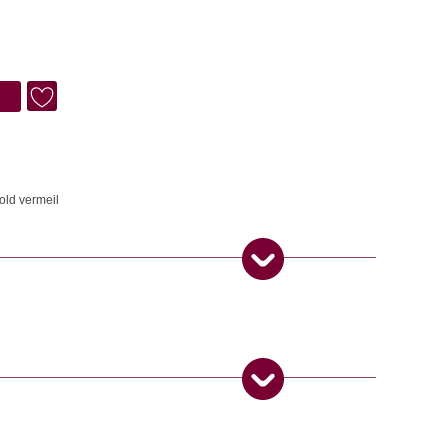
old vermeil
Design und werden aus 925 Sterling Silber in Handarbeit hergestellt.
Schmuck
25. Dezember 2025
ngemaker Kriterium entsprechen:
5
von 5