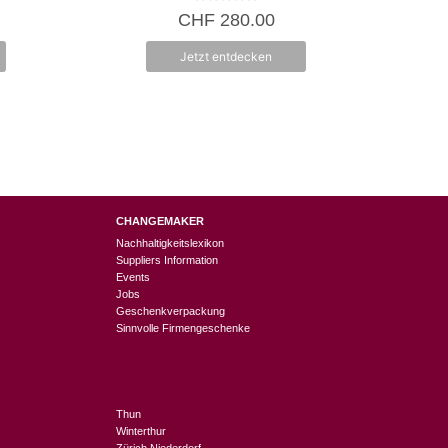
0
CHF
280.00
v
o
n
Jetzt entdecken
5
CHANGEMAKER
Nachhaltigkeitslexikon
Suppliers Information
Events
Jobs
Geschenkverpackung
Sinnvolle Firmengeschenke
Thun
Winterthur