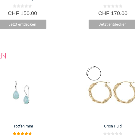
0
0
CHF
150.00
CHF
170.00
v
v
o
o
n
n
Jetzt entdecken
Jetzt entdecken
5
5
EN
Tropfen mini
Orion Fluid