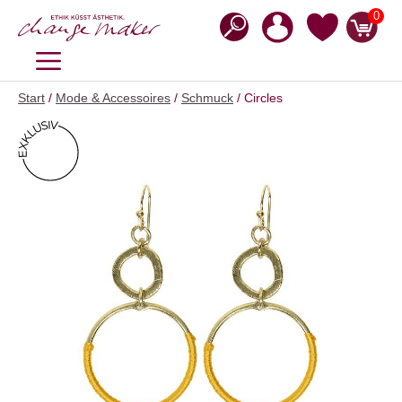
Zum
0
Inhalt
springen
MENÜ
Start
/
Mode & Accessoires
/
Schmuck
/ Circles