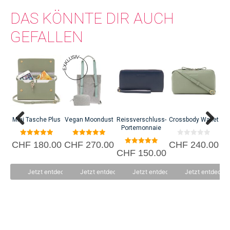
DAS KÖNNTE DIR AUCH
GEFALLEN
Mini Tasche Plus
Vegan Moondust
Reissverschluss-
Crossbody Wallet
D
Portemonnaie
5.00
5.00
0
CHF
180.00
CHF
270.00
CHF
240.00
C
von 5
von 5
v
5.00
CHF
150.00
o
von 5
n
5
Jetzt entdecken
Jetzt entdecken
Jetzt entdecken
Jetzt entdecke