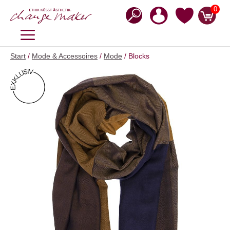
Zum
0
Inhalt
springen
MENÜ
Start
/
Mode & Accessoires
/
Mode
/ Blocks