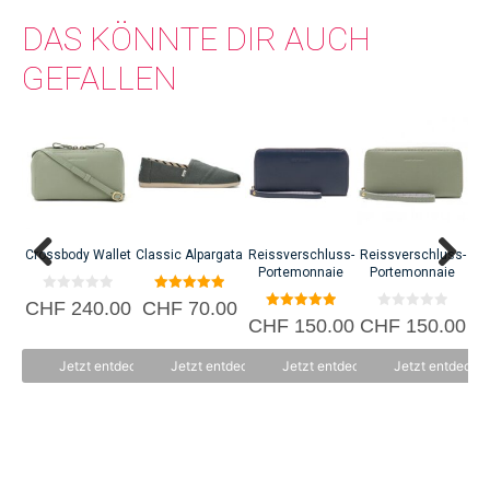
DAS KÖNNTE DIR AUCH
GEFALLEN
Dieses
Produkt
weist
mehrere
Varianten
auf.
Crossbody Wallet
Classic Alpargata
Reissverschluss-
Reissverschluss-
Die
Portemonnaie
Portemonnaie
Optionen
0
5.00
CHF
240.00
CHF
70.00
C
können
v
von 5
5.00
0
CHF
150.00
CHF
150.00
o
von 5
v
auf
n
o
5
der
n
Jetzt entdecken
Jetzt entdecken
Jetzt entdecken
Jetzt entdecke
5
Produktseite
gewählt
werden