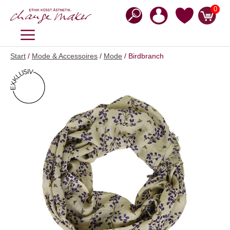
Zum
0
Inhalt
springen
MENÜ
Start
/
Mode & Accessoires
/
Mode
/ Birdbranch