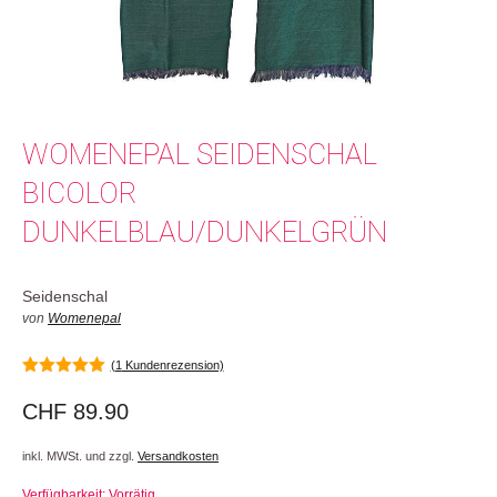
WOMENEPAL SEIDENSCHAL
BICOLOR
DUNKELBLAU/DUNKELGRÜN
Seidenschal
von
Womenepal
(
1
Kundenrezension)
5.00
von 5
CHF
89.90
inkl. MWSt. und zzgl.
Versandkosten
Verfügbarkeit: Vorrätig