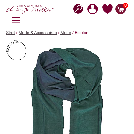
Zum
0
Inhalt
springen
MENÜ
Start
/
Mode & Accessoires
/
Mode
/ Bicolor