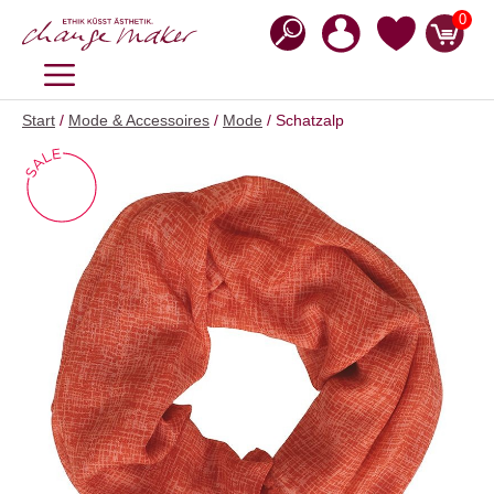
Zum
0
Inhalt
springen
MENÜ
Start
/
Mode & Accessoires
/
Mode
/ Schatzalp