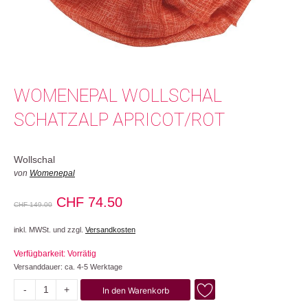
WOMENEPAL WOLLSCHAL
SCHATZALP APRICOT/ROT
Wollschal
von
Womenepal
Ursprünglicher
Aktueller
CHF
74.50
CHF
149.00
Preis
Preis
inkl. MWSt. und zzgl.
Versandkosten
war:
ist:
Verfügbarkeit: Vorrätig
CHF 149.00
CHF 74.50.
Versanddauer: ca. 4-5 Werktage
-
+
In den Warenkorb
Schatzalp