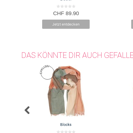
0
CHF
89.90
v
o
n
Jetzt entdecken
5
DAS KÖNNTE DIR AUCH GEFALL
Blocks