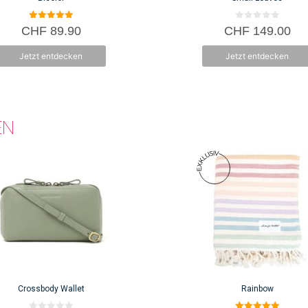
5.00
0
CHF
89.90
CHF
149.00
von 5
v
o
n
Jetzt entdecken
Jetzt entdecken
5
EN
Crossbody Wallet
Rainbow