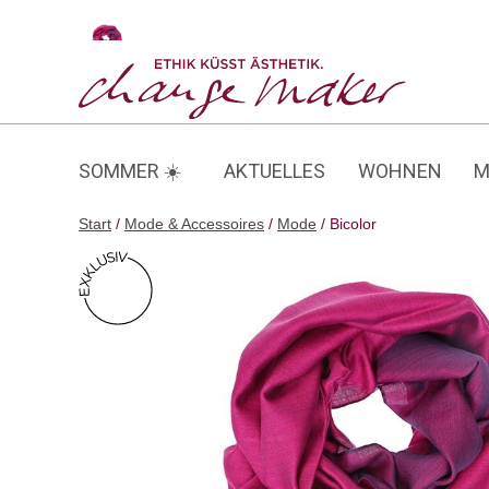
Zum
Inhalt
Bicolor
springen
SOMMER ☀️
AKTUELLES
WOHNEN
M
Start
/
Mode & Accessoires
/
Mode
/ Bicolor