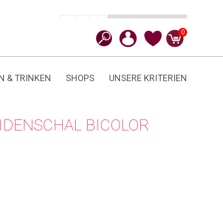
In den Warenkorb
CHF
89.90
-
+
Bicolor
0
Menge
N & TRINKEN
SHOPS
UNSERE KRITERIEN
IDENSCHAL BICOLOR