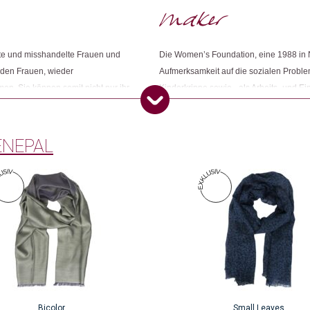
Kategorien:
Mode
,
Mode & Accessoires
,
Sc
Weitere Produkte shoppen, die diesem Cha
gte und misshandelte Frauen und
Die Women’s Foundation, eine 1988 in Ne
s den Frauen, wieder
Aufmerksamkeit auf die sozialen Proble
n. Sie können somit nicht nur ihr
Kinderkrippe sowie - als Arbeits- und
Dieses Produkt weiterempfehlen:
rfgemeinschaften in ihrer
in Zusammenarbeit mit der Organisatio
Kollektionen und ist mittlerweile ihr wic
NEPAL
Bicolor
Small Leaves