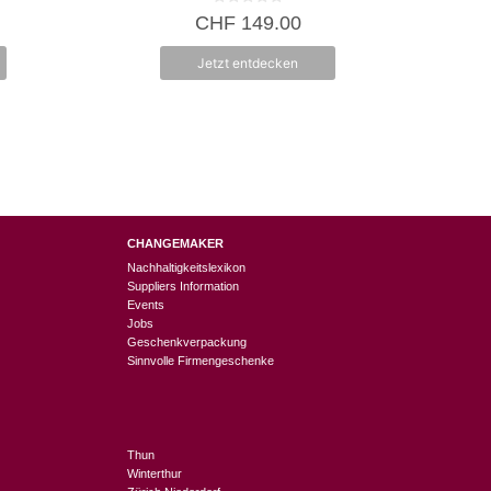
Produktseit
0
CHF
149.00
v
gewählt
o
n
werden
Jetzt entdecken
5
CHANGEMAKER
Nachhaltigkeitslexikon
Suppliers Information
Events
Jobs
Geschenkverpackung
Sinnvolle Firmengeschenke
Thun
Winterthur