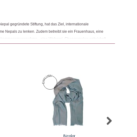
hals
ngemaker Kriterium entsprechen:
pal gegründete Stiftung, hat das Ziel, internationale
me Nepals zu lenken. Zudem betreibt sie ein Frauenhaus, eine
 Einkommensmassnahme - eine Weberei. Changemaker entwickelt
n unter dem Label Womenepal jährlich mehrere Schal-
htigster Handelspartner.
Bicolor