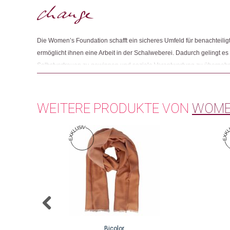
Die Women’s Foundation schafft ein sicheres Umfeld für benachteili
ermöglicht ihnen eine Arbeit in der Schalweberei. Dadurch gelingt e
Selbstvertrauen zu gewinnen und soziale Verantwortung zu übernehme
eigenes Leben und das ihrer Familien verbessern, sondern ganze Do
Entwicklung voranbringen.
WEITERE PRODUKTE VON
WOME
Bicolor