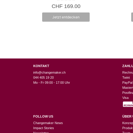
0
CHF
169.00
v
o
n
Jetzt entdecken
5
KONTAKT
ZAHL
info@changemaker.ch
Rechn
044 405 19 20
Twint
Mo - Fr 09:00 - 17:00 Uhr
PayPal
Master
Postfi
Visa
FOLLOW US
ÜBER 
Changemaker News
Konzep
Impact Stories
Produk