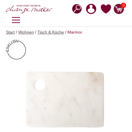
Zum
0
Inhalt
springen
MENÜ
Start
/
Wohnen
/
Tisch & Küche
/ Marmor